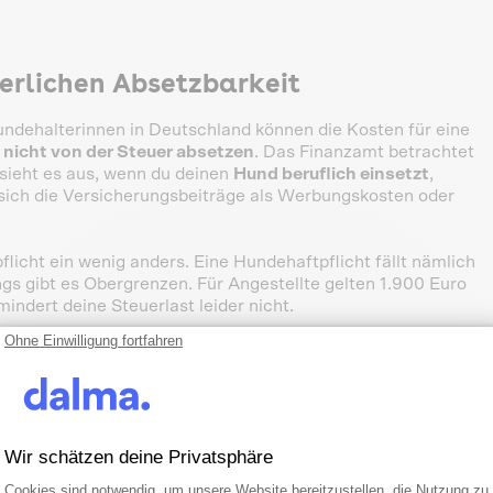
erlichen Absetzbarkeit
ndehalterinnen in Deutschland können die Kosten für eine
nicht von der Steuer absetzen
. Das Finanzamt betrachtet
sieht es aus, wenn du deinen
Hund beruflich einsetzt
,
sich die Versicherungsbeiträge als Werbungskosten oder
flicht ein wenig anders. Eine Hundehaftpflicht fällt nämlich
gs gibt es Obergrenzen. Für Angestellte gelten 1.900 Euro
indert deine Steuerlast leider nicht.
Ohne Einwilligung fortfahren
snahe Leistungen abgesetzt werden. Dazu gehören
re. Die Betreuung außer Haus, etwa in einer Hundepension,
er Hundebesitzerin empfiehlt es sich daher, alle Belege
Wir schätzen deine Privatsphäre
Einwilligungsmanagementplattform: Pa
Axeptio consent
Cookies sind notwendig, um unsere Website bereitzustellen, die Nutzung zu