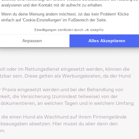
analysieren und den Kontakt mit dir aufrecht zu erhalten.
che Absetzbarkeit der
Wenn du deine Meinung ändern möchtest, ist das kein Problem! Klicke
einfach auf 'Cookie-Einstellungen' im Fußbereich der Seite.
Einwilligungen zertifiziert durch
 damit die
Krankenversicherung des Hundes
steuerlich
Anpassen
Alles Akzeptieren
erufliche Zwecke genutzt werden. Beispiele hierfür sind:
Zoll oder im Rettungsdienst eingesetzt werden, können die
tzbar sein. Diese gelten als Werbungskosten, da der Hund
r Praxis eingesetzt werden und bei der Behandlung von
keit, die Versicherung (zumindest teilweise) von der
u dokumentieren, an welchen Tagen und in welchem Umfang
 die einen Hund als Wachhund auf ihrem Firmengelände
iebsausgaben absetzen. Hier musst du aber dann den
en.