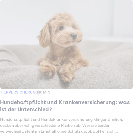
auszahlt, ist eine andere Frage, denn hier gibt es einen Haken, den viele
Ratgeber verschweigen. In diesem Artikel erklären wir ehrlich, wann die
Hundehaftpflicht wirklich einen Steuervorteil bringt, wie du sie
einträgst, welche Kosten rund um den Hund du sonst noch absetzen
kannst und welche nicht.
TIERVERSICHERUNG
10 MIN
Hundehaftpflicht und Krankenversicherung: was
ist der Unterschied?
Hundehaftpflicht und Hundekrankenversicherung klingen ähnlich,
decken aber völlig verschiedene Risiken ab. Wer die beiden
verwechselt, steht im Ernstfall ohne Schutz da, obwohl er sich