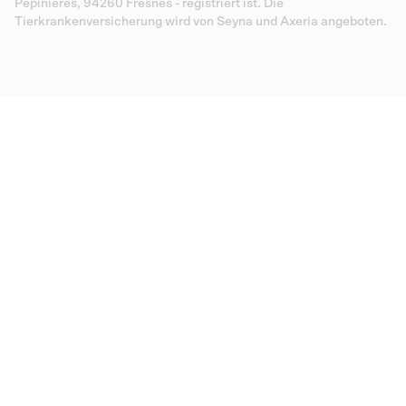
Pépinières, 94260 Fresnes - registriert ist. Die
Tierkrankenversicherung wird von Seyna und Axeria angeboten.