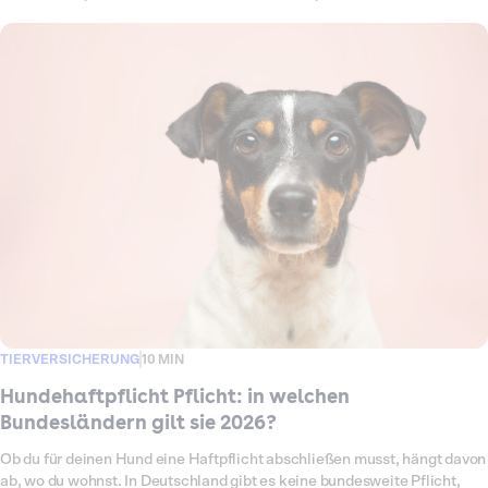
abgesichert glaubte. Die einfache Merkregel: Die Haftpflicht springt
ein, wenn dein Hund einem anderen etwas antut. Die
Krankenversicherung springt ein, wenn deinem Hund selbst etwas
passiert. In diesem Ratgeber erklären wir, was genau jede der beiden
Versicherungen zahlt, wo die Grenze verläuft und an welchen typischen
Alltagssituationen du erkennst, welche greift. So weißt du, welchen
Schutz dein Hund wirklich braucht und ob es sinnvoll ist, beide
zusammen abzuschließen.
TIERVERSICHERUNG
10 MIN
Hundehaftpflicht Pflicht: in welchen
Bundesländern gilt sie 2026?
Ob du für deinen Hund eine Haftpflicht abschließen musst, hängt davon
ab, wo du wohnst. In Deutschland gibt es keine bundesweite Pflicht,