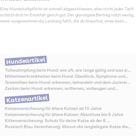
Eine Hundehaftpflicht ist schnell abgeschlossen, aber nicht jeder Tarif
schützt dich im Ernstfall gleich gut. Der günstigste Beitrag nützt wenig,
wenn ausgerechnet die Leistung fehlt, die du brauchst, etwa beim
Schaden durch einen Fremdhüter oder in der Ferienwohnung. Deshalb
lohnt sich ein Vergleich, der über den Preis hinausgeht. Wichtiger als
ein paar Euro Unterschied im Jahr ist, dass die Deckungssumme hoch
genug ist und die passenden Zusatzleistungen dabei sind. In diesem
Ratgeber zeigen wir dir die entscheidenden Vergleichskriterien, was ein
guter Tarif kosten darf, welche Anbieter es am Markt gibt und welche
Hundeartikel
Fehler du beim Vergleich vermeiden solltest. So findest du den Schutz,
der wirklich zu dir und deinem Hund passt.
Tollwutimpfung beim Hund: wie oft, wie lange gültig und was sie
kostet
Mittelmeerkrankheiten beim Hund: Überblick, Symptome und
Schutz
Grasmilben beim Hund: erkennen, behandeln und dem Juckreiz
vorbeugen
Zecken beim Hund: erkennen, entfernen, vorbeugen und
Krankheiten vermeiden
Katzenartikel
Katzenversicherung für ältere Katzen ab 10 Jahre
Katzenversicherung für ältere Katzen: Abschluss bis 9 Jahre
Kittenversicherung: Schutz für deine Katze ab der 8.
Lebenswoche
Russisch Blau Versicherung: Warum die langlebigste Katze die
teuersten Senioren-Zähne hat