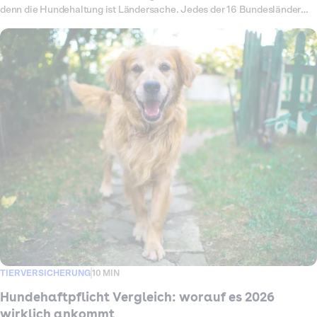
denn die Hundehaltung ist Ländersache. Jedes der 16 Bundesländer
hat ein eigenes Hundegesetz, und die Regeln reichen von einer Pflicht
für jeden Hund bis zu gar keiner Vorschrift. Das Ergebnis ist ein
Flickenteppich, der sich zudem laufend verändert. Zum 1. Juli 2026 ist
zum Beispiel Bremen dazugekommen, wo die Versicherung jetzt für alle
Hunde vorgeschrieben ist. In diesem Überblick siehst du auf einen
Blick, was in deinem Bundesland gilt. Wir schauen genauer auf die
Sonderfälle Nordrhein-Westfalen und Bayern, klären, ab wann du die
Versicherung brauchst, und warum sich der Schutz auch dort lohnt, wo
er nicht Pflicht ist.
TIERVERSICHERUNG
10 MIN
Hundehaftpflicht Vergleich: worauf es 2026
wirklich ankommt