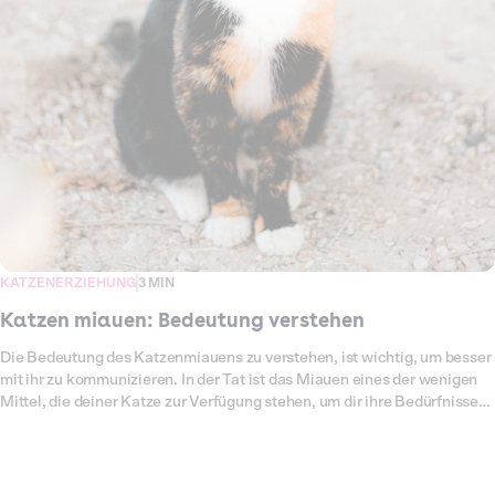
KATZENERZIEHUNG
3 MIN
Katzen miauen: Bedeutung verstehen
Die Bedeutung des Katzenmiauens zu verstehen, ist wichtig, um besser
mit ihr zu kommunizieren. In der Tat ist das Miauen eines der wenigen
Mittel, die deiner Katze zur Verfügung stehen, um dir ihre Bedürfnisse
mitzuteilen. Manchmal hilft es, das Katzen Miauen zu übersetzen,
damit du ihre Anliegen besser begreifen kannst. Du musst zudem auch
ihre Bewegungen und ihre Haltung beobachten. Wenn du den Grund für
ihr Miauen verstehst, kannst du leicht darauf reagieren und so deinen