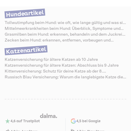
Alltag vereinfachen. Wenn du unsicher bist, unterstützen wir dich gerne
dabei, das Miauen von Katzen zu verstehen.
Hundeartikel
Tollwutimpfung beim Hund: wie oft, wie lange gültig und was sie
kostet
Mittelmeerkrankheiten beim Hund: Überblick, Symptome und
Schutz
Grasmilben beim Hund: erkennen, behandeln und dem Juckreiz
vorbeugen
Zecken beim Hund: erkennen, entfernen, vorbeugen und
Krankheiten vermeiden
Katzenartikel
Katzenversicherung für ältere Katzen ab 10 Jahre
Katzenversicherung für ältere Katzen: Abschluss bis 9 Jahre
Kittenversicherung: Schutz für deine Katze ab der 8.
Lebenswoche
Russisch Blau Versicherung: Warum die langlebigste Katze die
teuersten Senioren-Zähne hat
4,6 auf Trustpilot
4,5 bei Google