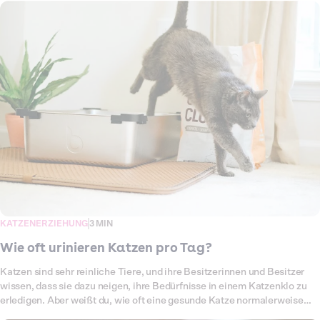
Manchmal steckt aber auch Unsicherheit, Langeweile oder ein
Bedürfnis nach Aufmerksamkeit dahinter. Hier erfährst du, warum
deine Katze dir ständig hinterherläuft und wie du damit umgehen
kannst.
KATZENERZIEHUNG
3 MIN
Wie oft urinieren Katzen pro Tag?
Katzen sind sehr reinliche Tiere, und ihre Besitzerinnen und Besitzer
wissen, dass sie dazu neigen, ihre Bedürfnisse in einem Katzenklo zu
erledigen. Aber weißt du, wie oft eine gesunde Katze normalerweise
uriniert? Auch wenn die Häufigkeit und der Wasserbedarf einer Katze je