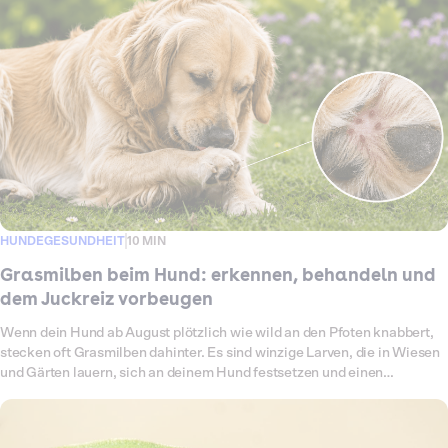
aus dem Tierschutz, sondern immer öfter auch Hunde, die Deutschland
nie verlassen haben. In diesem Ratgeber bekommst du den Überblick:
welche Mittelmeerkrankheiten es gibt, wie sie übertragen werden,
woran du sie erkennst, wie der Test abläuft, was er kostet und wie du
deinen Hund am besten schützt.
HUNDEGESUNDHEIT
10 MIN
Grasmilben beim Hund: erkennen, behandeln und
dem Juckreiz vorbeugen
Wenn dein Hund ab August plötzlich wie wild an den Pfoten knabbert,
stecken oft Grasmilben dahinter. Es sind winzige Larven, die in Wiesen
und Gärten lauern, sich an deinem Hund festsetzen und einen
quälenden Juckreiz auslösen. Viele Halter rätseln zunächst, woher der
Juckreiz kommt, denn die Tierchen sind kaum zu sehen. In diesem
Ratgeber erfährst du, was Grasmilben genau sind, wo sie beim Hund