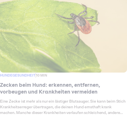
sitzen, woran du einen Befall früh erkennst, was wirklich gegen den
Juckreiz hilft und wie du das Risiko senkst. Du liest auch, welche
Hausmittel sinnvoll sind und welche du dir sparen kannst. Unsere
Auswertung anonymisierter Behandlungsfälle bestätigt, was viele aus
eigener Erfahrung kennen: Grasmilbenfälle treten fast ausschließlich
im Spätsommer und Frühherbst auf.
HUNDEGESUNDHEIT
10 MIN
Zecken beim Hund: erkennen, entfernen,
vorbeugen und Krankheiten vermeiden
Eine Zecke ist mehr als nur ein lästiger Blutsauger. Sie kann beim Stich
Krankheitserreger übertragen, die deinen Hund ernsthaft krank
machen. Manche dieser Krankheiten verlaufen schleichend, andere
innerhalb weniger Tage schwer, und nicht jede zeigt sich sofort. Die
gute Nachricht ist, dass du viel tun kannst. Wer Zecken schnell und