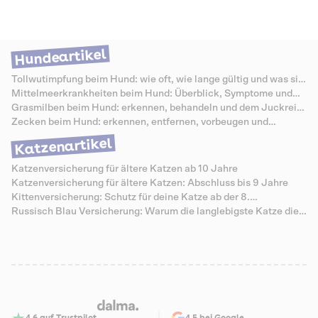
richtig entfernt, das passende Schutzmittel nutzt und die Warnzeichen
kennt, senkt das Risiko deutlich. In diesem Ratgeber erfährst du, wann
Zecken aktiv sind, wie du einen Befall erkennst, wie du eine Zecke
sicher entfernst, welche Krankheiten sie übertragen und welcher
Hundeartikel
Zeckenschutz zu deinem Hund passt. Unsere Auswertung
anonymisierter Behandlungsfälle zeigt, dass sich zeckenbedingte
Tollwutimpfung beim Hund: wie oft, wie lange gültig und was sie
Erkrankungen im Frühjahr deutlich häufen und oft teuer werden.
kostet
Mittelmeerkrankheiten beim Hund: Überblick, Symptome und
Schutz
Grasmilben beim Hund: erkennen, behandeln und dem Juckreiz
vorbeugen
Zecken beim Hund: erkennen, entfernen, vorbeugen und
Krankheiten vermeiden
Katzenartikel
Katzenversicherung für ältere Katzen ab 10 Jahre
Katzenversicherung für ältere Katzen: Abschluss bis 9 Jahre
Kittenversicherung: Schutz für deine Katze ab der 8.
Lebenswoche
Russisch Blau Versicherung: Warum die langlebigste Katze die
teuersten Senioren-Zähne hat