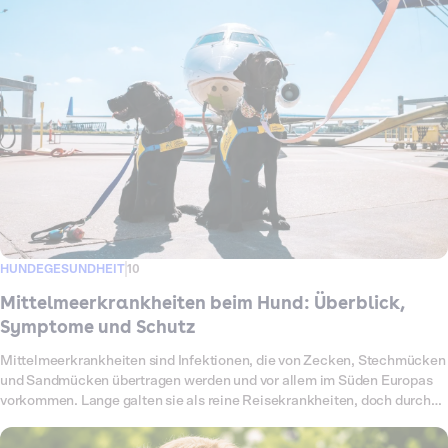
Nebenwirkungen möglich sind. Außerdem zeigen wir, worauf du bei
Reisen achten musst.
HUNDEGESUNDHEIT
10
Mittelmeerkrankheiten beim Hund: Überblick,
Symptome und Schutz
Mittelmeerkrankheiten sind Infektionen, die von Zecken, Stechmücken
und Sandmücken übertragen werden und vor allem im Süden Europas
vorkommen. Lange galten sie als reine Reisekrankheiten, doch durch
den Klimawandel breiten sich die Überträger zunehmend auch bei uns
aus. Betroffen sind deshalb nicht mehr nur Urlaubshunde und Hunde