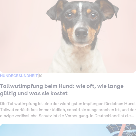
HUNDEGESUNDHEIT
10
Tollwutimpfung beim Hund: wie oft, wie lange
gültig und was sie kostet
Die Tollwutimpfung ist eine der wichtigsten Impfungen für deinen Hund.
Tollwut verläuft fast immer tödlich, sobald sie ausgebrochen ist, und der
einzige verlässliche Schutz ist die Vorbeugung. In Deutschland ist die
Impfung zwar keine Pflicht, für Reisen ins Ausland aber sehr wohl. In
diesem Ratgeber erfährst du, ob dein Hund die Impfung braucht, wie oft
sie aufgefrischt wird, wie lange sie gilt, was sie kostet und welche