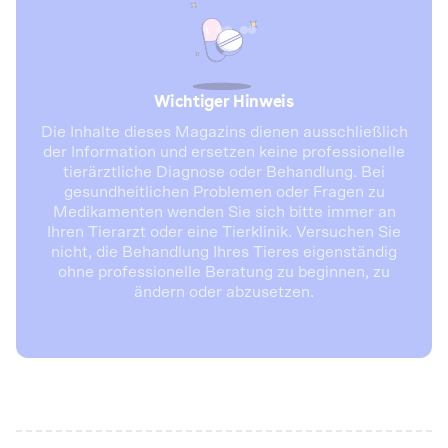
Wichtiger Hinweis
Die Inhalte dieses Magazins dienen ausschließlich
der Information und ersetzen keine professionelle
tierärztliche Diagnose oder Behandlung. Bei
gesundheitlichen Problemen oder Fragen zu
Medikamenten wenden Sie sich bitte immer an
Ihren Tierarzt oder eine Tierklinik. Versuchen Sie
nicht, die Behandlung Ihres Tieres eigenständig
ohne professionelle Beratung zu beginnen, zu
ändern oder abzusetzen.