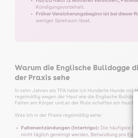
HD/ED nach 12 Monaten versichert, Patella
Kündigungsvorbehalt.
Früher Versicherungsbeginn ist bei dieser 
weniger Spielraum lässt.
Warum die Englische Bulldogge die
der Praxis sehe
In zehn Jahren als TFA habe ich Hunderte Hunde mit 
regelmäßig wegen der Haut wie die Englische Bulldogge
Falten am Körper und an der Rute schaffen ein feuchte
Was ich in der Praxis regelmäßig sehe:
Faltenentzündungen (Intertrigo):
Die häufigste Dia
nicht täglich gereinigt werden. Behandlung pro Epis