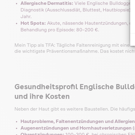
Allergische Dermatitis:
Viele Englische Bulldoggen 
Diagnostik (Ausschlussdiät, Bluttest, Hautbiopsie)
Jahr.
Hot Spots:
Akute, nässende Hautentzündungen, die 
Behandlung pro Episode: 80–200 €.
Mein Tipp als TFA: Tägliche Faltenreinigung mit einem
die wichtigste Präventionsmaßnahme. Das kostet nichts
Gesundheitsprofil Englische Bull
und ihre Kosten
Neben der Haut gibt es weitere Baustellen. Die häufig
Hautprobleme, Faltenentzündungen und Allergien
Augenentzündungen und Hornhautverletzungen (n
Ohrentzündungen:
100–300 €, bei chronischen Fäll