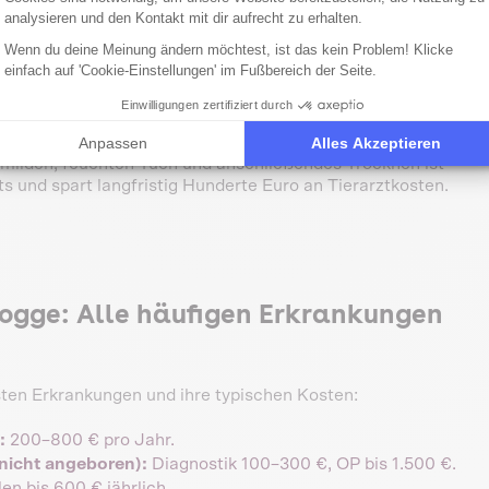
reagieren auf Futtermittel oder Umweltallergene. Die
analysieren und den Kontakt mit dir aufrecht zu erhalten.
 kostet 200–500 €, die laufende Behandlung 300–800 € pro
Wenn du deine Meinung ändern möchtest, ist das kein Problem! Klicke
einfach auf 'Cookie-Einstellungen' im Fußbereich der Seite.
sich innerhalb weniger Stunden ausbreiten können.
Einwilligungen zertifiziert durch
Anpassen
Alles Akzeptieren
 milden, feuchten Tuch und anschließendes Trocknen ist
 und spart langfristig Hunderte Euro an Tierarztkosten.
dogge: Alle häufigen Erkrankungen
sten Erkrankungen und ihre typischen Kosten:
:
200–800 € pro Jahr.
icht angeboren):
Diagnostik 100–300 €, OP bis 1.500 €.
en bis 600 € jährlich.