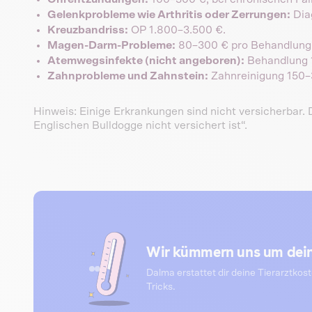
Gelenkprobleme wie Arthritis oder Zerrungen:
Dia
Kreuzbandriss:
OP 1.800–3.500 €.
Magen-Darm-Probleme:
80–300 € pro Behandlung
Atemwegsinfekte (nicht angeboren):
Behandlung 
Zahnprobleme und Zahnstein:
Zahnreinigung 150–
Hinweis: Einige Erkrankungen sind nicht versicherbar. 
Englischen Bulldogge nicht versichert ist“.
Wir kümmern uns um dein
Dalma erstattet dir deine Tierarztkos
Tricks.