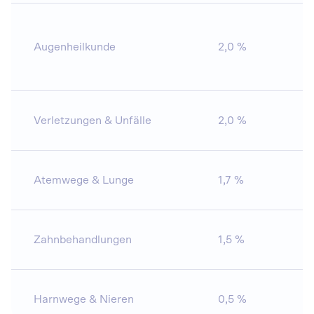
Augenheilkunde
2,0 %
91
Verletzungen & Unfälle
2,0 %
1
Atemwege & Lunge
1,7 %
5
Zahnbehandlungen
1,5 %
2
Harnwege & Nieren
0,5 %
1