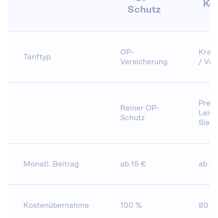
Ko
Schutz
OP-
Krank
Tariftyp
Versicherung
/ Vol
Preis
Reiner OP-
Leist
Schutz
Siege
Monatl. Beitrag
ab 15 €
ab 30
Kostenübernahme
100 %
80 %