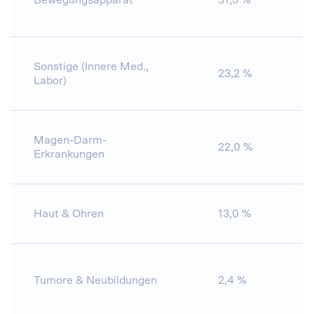
Bewegungsapparat
31,5 %
13
Sonstige (Innere Med.,
23,2 %
17
Labor)
Magen-Darm-
22,0 %
2
Erkrankungen
Haut & Ohren
13,0 %
1
Tumore & Neubildungen
2,4 %
2