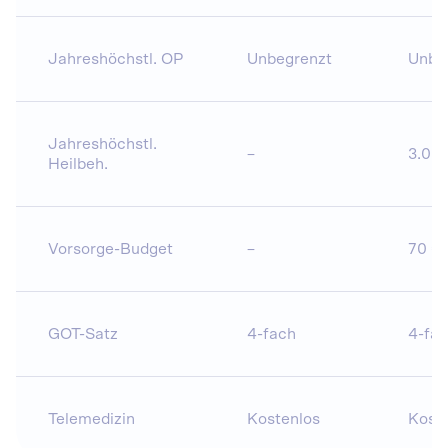
Jahreshöchstl. OP
Unbegrenzt
Unbe
Jahreshöchstl.
–
3.00
Heilbeh.
Vorsorge-Budget
–
70 €
GOT-Satz
4-fach
4-fa
Telemedizin
Kostenlos
Kost