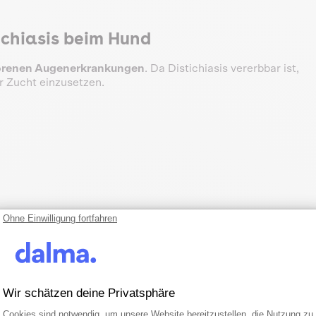
ichiasis beim Hund
renen Augenerkrankungen
. Da Distichiasis vererbbar ist,
r Zucht einzusetzen.
Ohne Einwilligung fortfahren
Wir schätzen deine Privatsphäre
Einwilligungsmanagementplattform: Pa
Axeptio consent
Cookies sind notwendig, um unsere Website bereitzustellen, die Nutzung zu