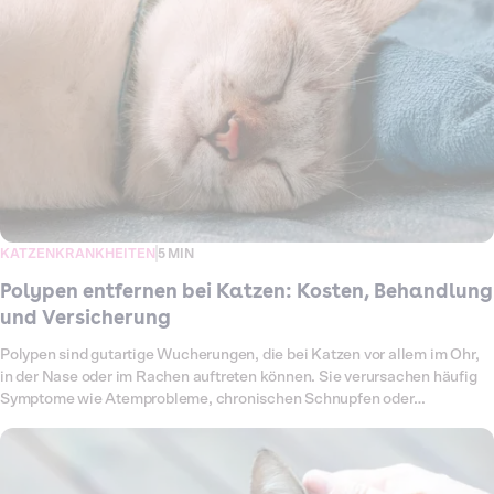
Tierarztkosten. Was dich bei einer Gebärmutter-OP deiner Katze
erwartet, welche Symptome auf eine Erkrankung hinweisen und wie
hoch die Kosten sind, erfährst du hier im Überblick.
KATZENKRANKHEITEN
5 MIN
Polypen entfernen bei Katzen: Kosten, Behandlung
und Versicherung
Polypen sind gutartige Wucherungen, die bei Katzen vor allem im Ohr,
in der Nase oder im Rachen auftreten können. Sie verursachen häufig
Symptome wie Atemprobleme, chronischen Schnupfen oder
wiederkehrende Ohrentzündungen. In vielen Fällen bleibt als einzige
Lösung nur ein chirurgischer Eingriff. Je nach Lage, Schwere und
Klinikaufenthalt können die Kosten erheblich variieren. In diesem
Artikel erfährst du, wie sich die Behandlung gestaltet, welche Kosten