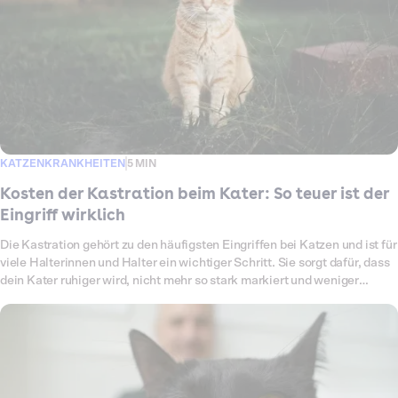
KATZENKRANKHEITEN
5 MIN
Kosten der Kastration beim Kater: So teuer ist der
Eingriff wirklich
Die Kastration gehört zu den häufigsten Eingriffen bei Katzen und ist für
viele Halterinnen und Halter ein wichtiger Schritt. Sie sorgt dafür, dass
dein Kater ruhiger wird, nicht mehr so stark markiert und weniger
Risiken für Kämpfe oder Verletzungen hat. Außerdem wird ungewollter
Nachwuchs verhindert, was besonders bei Freigängern eine große
Rolle spielt. Trotzdem taucht schnell die Frage auf: Wie hoch sind die
Kosten für eine Kastration beim Kater und was kommt insgesamt auf
mich zu? Die Preise hängen von der Tierarztpraxis, der Narkoseart und
möglichen Zusatzleistungen wie Chippen oder Impfungen ab. Auch