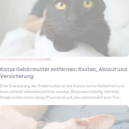
Komplikationen können die Rechnung erhöhen. Damit du weißt, womit
du rechnen musst, findest du hier einen Überblick über den Ablauf, die
typischen Preise und die Möglichkeiten, einen Teil der Kosten durch
eine Versicherung abdecken zu lassen.
KATZENKRANKHEITEN
5 MIN
Katze Gebärmutter entfernen: Kosten, Ablauf und
Versicherung
Eine Erkrankung der Gebärmutter ist bei Katzen keine Seltenheit und
kann schnell lebensbedrohlich werden. Besonders häufig tritt eine
Gebärmutterentzündung (Pyometra) auf, die unbehandelt zum Tod
führen kann. In solchen Fällen bleibt nur die sofortige Operation, bei der
Gebärmutter und oft auch die Eierstöcke entfernt werden. Auch Zysten
oder andere Veränderungen können eine Operation notwendig machen.
Für dich als Halterin oder Halter bedeutet das nicht nur eine große
Sorge um die Gesundheit deiner Katze, sondern auch erhebliche