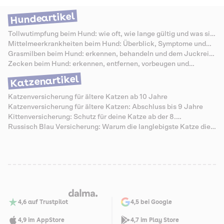
verbunden. Entsprechend hoch fallen die Kosten aus. Was genau eine
perineale Urethrostomie bedeutet, wie sie abläuft und mit welchen
Hundeartikel
Kosten du rechnen musst, erfährst du in diesem Artikel.
Tollwutimpfung beim Hund: wie oft, wie lange gültig und was sie
kostet
Mittelmeerkrankheiten beim Hund: Überblick, Symptome und
Schutz
Grasmilben beim Hund: erkennen, behandeln und dem Juckreiz
vorbeugen
Zecken beim Hund: erkennen, entfernen, vorbeugen und
Krankheiten vermeiden
Katzenartikel
Katzenversicherung für ältere Katzen ab 10 Jahre
Katzenversicherung für ältere Katzen: Abschluss bis 9 Jahre
Kittenversicherung: Schutz für deine Katze ab der 8.
Lebenswoche
Russisch Blau Versicherung: Warum die langlebigste Katze die
teuersten Senioren-Zähne hat
4,6 auf Trustpilot
4,5 bei Google
4,9 im AppStore
4,7 im Play Store