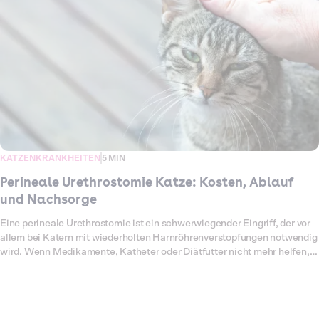
für das Entfernen von Polypen bei Katzen entstehen und wie dich eine
Katzenkrankenversicherung von Dalma entlasten kann.
KATZENKRANKHEITEN
5 MIN
Perineale Urethrostomie Katze: Kosten, Ablauf
und Nachsorge
Eine perineale Urethrostomie ist ein schwerwiegender Eingriff, der vor
allem bei Katern mit wiederholten Harnröhrenverstopfungen notwendig
wird. Wenn Medikamente, Katheter oder Diätfutter nicht mehr helfen,
bleibt oft nur noch die Operation, um das Leben der Katze zu retten.
Dabei wird die Harnröhre verkürzt und ein neuer Ausgang angelegt,
sodass Urin wieder ungehindert abfließen kann. Die OP ist technisch
anspruchsvoll und mit Klinikaufenthalten, Nachsorge und Spezialfutter