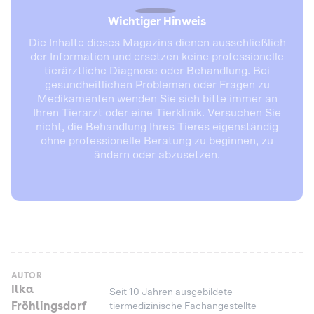
Wichtiger Hinweis
Die Inhalte dieses Magazins dienen ausschließlich
der Information und ersetzen keine professionelle
tierärztliche Diagnose oder Behandlung. Bei
gesundheitlichen Problemen oder Fragen zu
Medikamenten wenden Sie sich bitte immer an
Ihren Tierarzt oder eine Tierklinik. Versuchen Sie
nicht, die Behandlung Ihres Tieres eigenständig
ohne professionelle Beratung zu beginnen, zu
ändern oder abzusetzen.
AUTOR
Ilka
Seit 10 Jahren ausgebildete
Fröhlingsdorf
tiermedizinische Fachangestellte