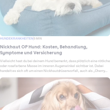
HUNDEKRANKHEITEN
5 MIN
Nickhaut OP Hund: Kosten, Behandlung,
Symptome und Versicherung
Vielleicht hast du bei deinem Hund bemerkt, dass plötzlich eine rötliche
oder rosafarbene Masse im inneren Augenwinkel sichtbar ist. Dabei
handelt es sich oft um einen Nickhautdrüsenvorfall, auch als „Cherry
Eye“ bekannt. Die Nickhaut ist ein drittes Augenlid, das das Auge
schützt und befeuchtet. Fällt die Nickhautdrüse vor, ist sie entzündet
oder geschwollen, ist eine tierärztliche Behandlung notwendig. Eine
Operation ist meist die einzige dauerhafte Lösung, da die Drüse nicht
einfach wieder reingedrückt werden kann, ohne dass sie erneut
hervortritt. Welche Ursachen es gibt, wie eine Operation abläuft, mit
welchen Kosten du rechnen musst und welche Leistungen Dalma im