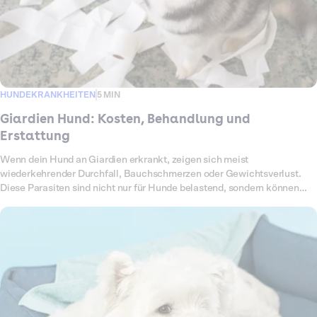
HUNDEKRANKHEITEN
5 MIN
Giardien Hund: Kosten, Behandlung und
Erstattung
Wenn dein Hund an Giardien erkrankt, zeigen sich meist
wiederkehrender Durchfall, Bauchschmerzen oder Gewichtsverlust.
Diese Parasiten sind nicht nur für Hunde belastend, sondern können
auch auf Menschen übertragbar sein. Um sie loszuwerden, braucht es
eine konsequente Behandlung mit Medikamenten,
Hygienemaßnahmen und Kontrolluntersuchungen. All das summiert
sich schnell zu einer hohen Rechnung. In diesem Artikel erfährst du,
welche Kosten auf dich zukommen können und wie Dalma dich
finanziell unterstützt.