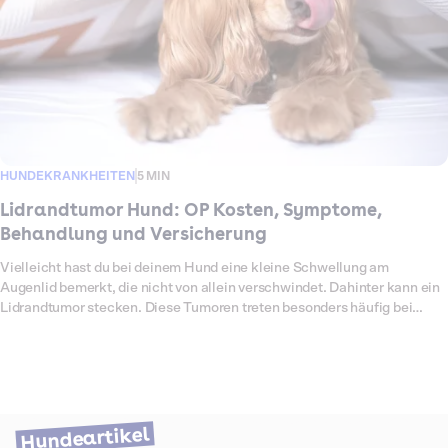
Ernstfall übernimmt, erfährst du hier.
HUNDEKRANKHEITEN
5 MIN
Lidrandtumor Hund: OP Kosten, Symptome,
Behandlung und Versicherung
Vielleicht hast du bei deinem Hund eine kleine Schwellung am
Augenlid bemerkt, die nicht von allein verschwindet. Dahinter kann ein
Lidrandtumor stecken. Diese Tumoren treten besonders häufig bei
älteren Hunden auf. Die meisten sind gutartig, können aber durch
Reiben am Auge Schmerzen, Entzündungen oder Sehstörungen
verursachen. In manchen Fällen handelt es sich auch um bösartige
Tumoren, die frühzeitig entfernt werden müssen. Eine Operation ist
meist der sicherste Weg, den Tumor vollständig zu beseitigen. Damit
keine Schäden am Auge entstehen, sollte der Eingriff immer von einer
Hundeartikel