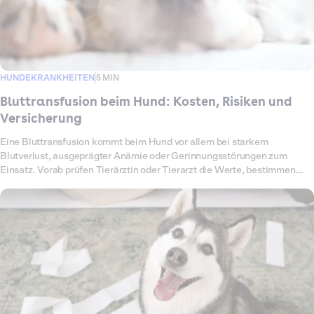
HUNDEKRANKHEITEN
5 MIN
Bluttransfusion beim Hund: Kosten, Risiken und
Versicherung
Eine Bluttransfusion kommt beim Hund vor allem bei starkem
Blutverlust, ausgeprägter Anämie oder Gerinnungsstörungen zum
Einsatz. Vorab prüfen Tierärztin oder Tierarzt die Werte, bestimmen
Blutgruppe und Verträglichkeit und überwachen deinen Hund während
der Infusion engmaschig. Das Verfahren ist aufwendig, da Diagnostik,
Auswahl des Blutprodukts, die eigentliche Übertragung und die
Nachsorge sicher koordiniert werden müssen. Entsprechend variieren
die Kosten je nach Klinik, GOT-Faktor, Blutmenge und notwendiger
stationärer Betreuung.