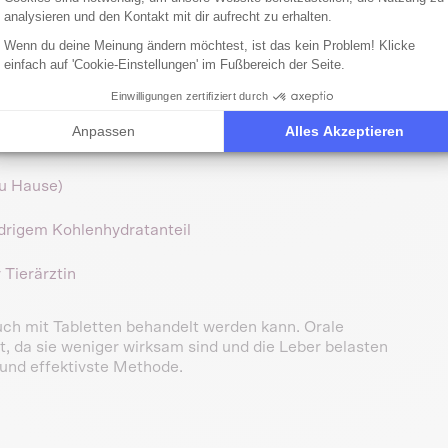
analysieren und den Kontakt mit dir aufrecht zu erhalten.
e konsequente und liebevolle Betreuung. Die wichtigsten
Wenn du deine Meinung ändern möchtest, ist das kein Problem! Klicke
einfach auf 'Cookie-Einstellungen' im Fußbereich der Seite.
Einwilligungen zertifiziert durch
n, einen Rhythmus zu etablieren. Viele Katzen gewöhnen
Anpassen
Alles Akzeptieren
an die Injektionen.
zu Hause)
drigem Kohlenhydratanteil
 Tierärztin
uch mit Tabletten behandelt werden kann. Orale
, da sie weniger wirksam sind und die Leber belasten
e und effektivste Methode.