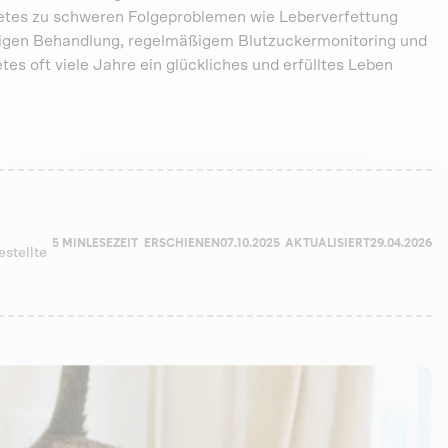
etes zu schweren Folgeproblemen wie Leberverfettung
htigen Behandlung, regelmäßigem Blutzuckermonitoring und
s oft viele Jahre ein glückliches und erfülltes Leben
5 MIN
LESEZEIT
ERSCHIENEN
07.10.2025
AKTUALISIERT
29.04.2026
estellte