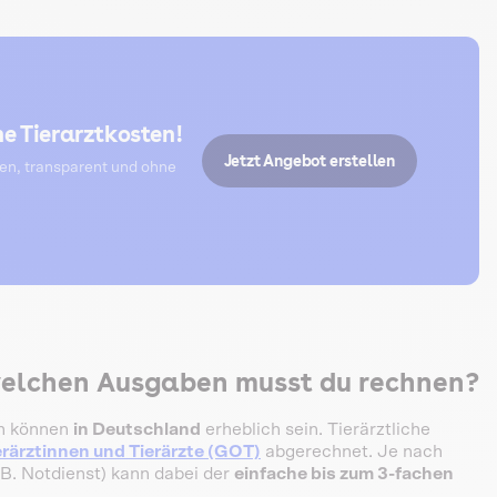
e Tierarztkosten!
Jetzt Angebot erstellen
ten, transparent und ohne
welchen Ausgaben musst du rechnen?
en können
in Deutschland
erheblich sein. Tierärztliche
rärztinnen und Tierärzte (GOT)
abgerechnet. Je nach
B. Notdienst) kann dabei der
einfache bis zum 3-fachen