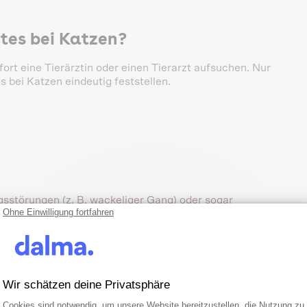
tes bei Katzen?
ort eine Tierärztin oder einen Tierarzt aufsuchen. Nur
 bei Katzen eindeutig feststellen.
sstörungen (z. B. wackeliger Gang) oder sogar
Ohne Einwilligung fortfahren
Wir schätzen deine Privatsphäre
Einwilligungsmanagementplattform: Pa
Axeptio consent
Cookies sind notwendig, um unsere Website bereitzustellen, die Nutzung zu