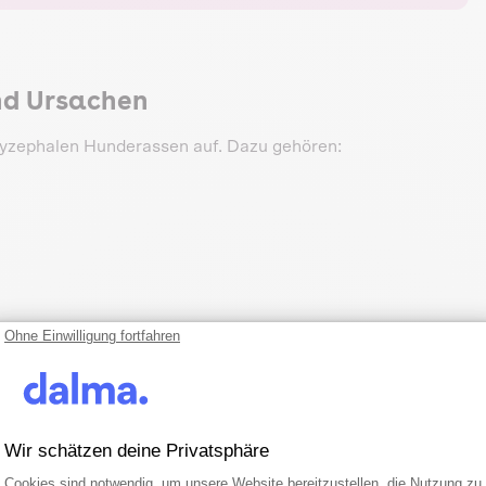
d Ursachen
chyzephalen Hunderassen auf. Dazu gehören:
Ohne Einwilligung fortfahren
Wir schätzen deine Privatsphäre
Einwilligungsmanagementplattform: Pa
Axeptio consent
Cookies sind notwendig, um unsere Website bereitzustellen, die Nutzung zu