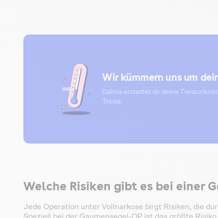
Wir kümmern uns um dein
Dalma erstattet dir deine Tierarztkos
Tricks.
Welche Risiken gibt es bei einer
Jede Operation unter Vollnarkose birgt Risiken, die d
Speziell bei der Gaumensegel-OP ist das größte Risik