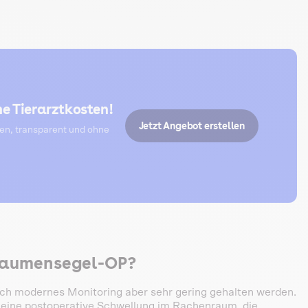
e Tierarztkosten!
Jetzt Angebot erstellen
ten, transparent und ohne
 Gaumensegel-OP?
urch modernes Monitoring aber sehr gering gehalten werden.
o eine postoperative Schwellung im Rachenraum, die