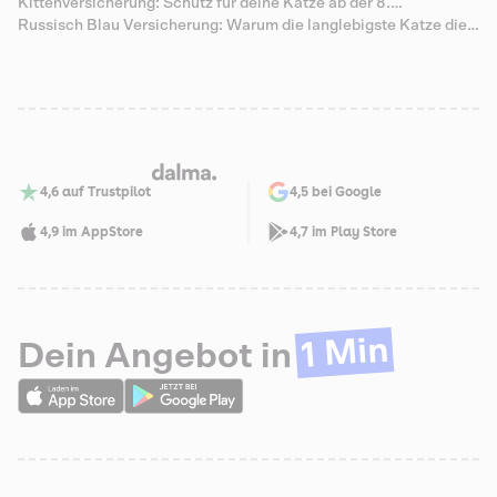
Kittenversicherung: Schutz für deine Katze ab der 8.
Lebenswoche
Russisch Blau Versicherung: Warum die langlebigste Katze die
teuersten Senioren-Zähne hat
4,6 auf Trustpilot
4,5 bei Google
4,9 im AppStore
4,7 im Play Store
1 Min
Dein Angebot in