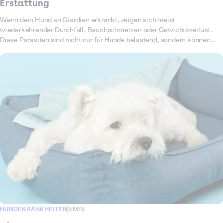
Erstattung
Wenn dein Hund an Giardien erkrankt, zeigen sich meist
wiederkehrender Durchfall, Bauchschmerzen oder Gewichtsverlust.
Diese Parasiten sind nicht nur für Hunde belastend, sondern können
auch auf Menschen übertragbar sein. Um sie loszuwerden, braucht es
eine konsequente Behandlung mit Medikamenten,
Hygienemaßnahmen und Kontrolluntersuchungen. All das summiert
sich schnell zu einer hohen Rechnung. In diesem Artikel erfährst du,
welche Kosten auf dich zukommen können und wie Dalma dich
finanziell unterstützt.
HUNDEKRANKHEITEN
5 MIN