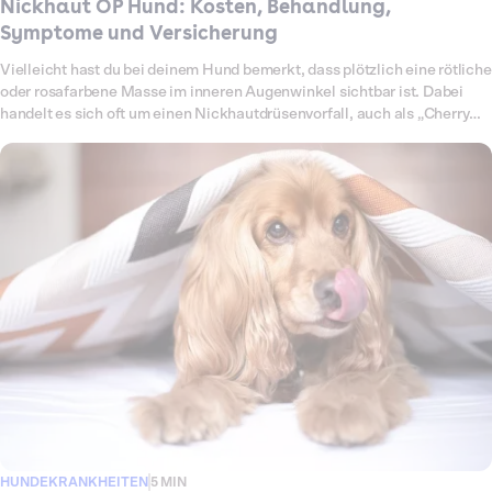
Nickhaut OP Hund: Kosten, Behandlung,
Symptome und Versicherung
Vielleicht hast du bei deinem Hund bemerkt, dass plötzlich eine rötliche
oder rosafarbene Masse im inneren Augenwinkel sichtbar ist. Dabei
handelt es sich oft um einen Nickhautdrüsenvorfall, auch als „Cherry
Eye“ bekannt. Die Nickhaut ist ein drittes Augenlid, das das Auge
schützt und befeuchtet. Fällt die Nickhautdrüse vor, ist sie entzündet
oder geschwollen, ist eine tierärztliche Behandlung notwendig. Eine
Operation ist meist die einzige dauerhafte Lösung, da die Drüse nicht
einfach wieder reingedrückt werden kann, ohne dass sie erneut
hervortritt. Welche Ursachen es gibt, wie eine Operation abläuft, mit
welchen Kosten du rechnen musst und welche Leistungen Dalma im
Ernstfall übernimmt, erfährst du hier.
HUNDEKRANKHEITEN
5 MIN