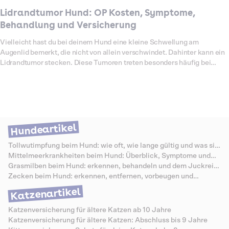
Lidrandtumor Hund: OP Kosten, Symptome,
Behandlung und Versicherung
Vielleicht hast du bei deinem Hund eine kleine Schwellung am
Augenlid bemerkt, die nicht von allein verschwindet. Dahinter kann ein
Lidrandtumor stecken. Diese Tumoren treten besonders häufig bei
älteren Hunden auf. Die meisten sind gutartig, können aber durch
Reiben am Auge Schmerzen, Entzündungen oder Sehstörungen
verursachen. In manchen Fällen handelt es sich auch um bösartige
Tumoren, die frühzeitig entfernt werden müssen. Eine Operation ist
meist der sicherste Weg, den Tumor vollständig zu beseitigen. Damit
keine Schäden am Auge entstehen, sollte der Eingriff immer von einer
Hundeartikel
spezialisierten Tierärztin oder einem spezialisierten Tierarzt
durchgeführt werden. Welche Kosten für die Entfernung anfallen, wie
Tollwutimpfung beim Hund: wie oft, wie lange gültig und was sie
der Ablauf aussieht und welche Leistungen Dalma übernimmt, erfährst
kostet
Mittelmeerkrankheiten beim Hund: Überblick, Symptome und
du hier.
Schutz
Grasmilben beim Hund: erkennen, behandeln und dem Juckreiz
vorbeugen
Zecken beim Hund: erkennen, entfernen, vorbeugen und
Krankheiten vermeiden
Katzenartikel
Katzenversicherung für ältere Katzen ab 10 Jahre
Katzenversicherung für ältere Katzen: Abschluss bis 9 Jahre