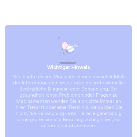
Wichtiger Hinweis
Die Inhalte dieses Magazins dienen ausschließlich
der Information und ersetzen keine professionelle
tierärztliche Diagnose oder Behandlung. Bei
gesundheitlichen Problemen oder Fragen zu
Medikamenten wenden Sie sich bitte immer an
Ihren Tierarzt oder eine Tierklinik. Versuchen Sie
nicht, die Behandlung Ihres Tieres eigenständig
ohne professionelle Beratung zu beginnen, zu
ändern oder abzusetzen.