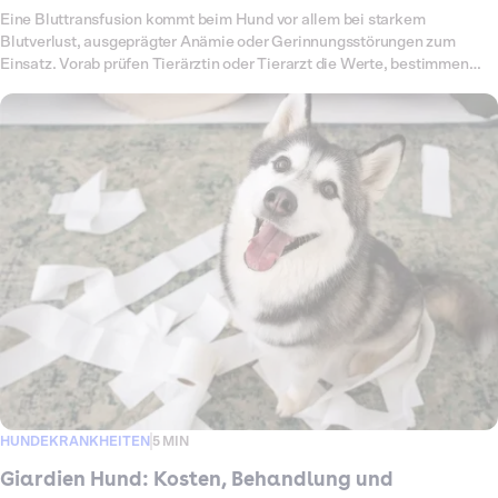
Eine Bluttransfusion kommt beim Hund vor allem bei starkem
Blutverlust, ausgeprägter Anämie oder Gerinnungsstörungen zum
Einsatz. Vorab prüfen Tierärztin oder Tierarzt die Werte, bestimmen
Blutgruppe und Verträglichkeit und überwachen deinen Hund während
der Infusion engmaschig. Das Verfahren ist aufwendig, da Diagnostik,
Auswahl des Blutprodukts, die eigentliche Übertragung und die
Nachsorge sicher koordiniert werden müssen. Entsprechend variieren
die Kosten je nach Klinik, GOT-Faktor, Blutmenge und notwendiger
stationärer Betreuung.
HUNDEKRANKHEITEN
5 MIN
Giardien Hund: Kosten, Behandlung und