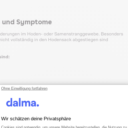
n und Symptome
nderungen im Hoden- oder Samenstranggewebe. Besonders
nicht vollständig in den Hodensack abgestiegen sind
ind:
Ohne Einwilligung fortfahren
Wir schätzen deine Privatsphäre
der Fellveränderungen
Einwilligungsmanagementplattform: Pa
Axeptio consent
Cookies sind notwendig, um unsere Website bereitzustellen, die Nutzung zu