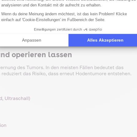
analysieren und den Kontakt mit dir aufrecht zu erhalten.
n verursachen, Metastasen bilden und die
rärztin oder Tierarzt fast immer zu einer Operation.
Wenn du deine Meinung ändern möchtest, ist das kein Problem! Klicke
einfach auf 'Cookie-Einstellungen' im Fußbereich der Seite.
Einwilligungen zertifiziert durch
Anpassen
Alles Akzeptieren
nd operieren lassen
fernung des Tumors. In den meisten Fällen bedeutet das
s reduziert das Risiko, dass erneut Hodentumore entstehen.
, Ultraschall)
ion