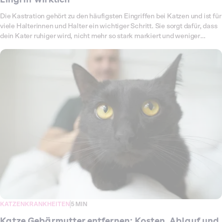
Die Kastration gehört zu den häufigsten Eingriffen bei Katzen und ist für
viele Halterinnen und Halter ein wichtiger Schritt. Sie sorgt dafür, dass
dein Kater ruhiger wird, nicht mehr so stark markiert und weniger
Risiken für Kämpfe oder Verletzungen hat. Außerdem wird ungewollter
Nachwuchs verhindert, was besonders bei Freigängern eine große
Rolle spielt. Trotzdem taucht schnell die Frage auf: Wie hoch sind die
Kosten für eine Kastration beim Kater und was kommt insgesamt auf
mich zu? Die Preise hängen von der Tierarztpraxis, der Narkoseart und
möglichen Zusatzleistungen wie Chippen oder Impfungen ab. Auch
Komplikationen können die Rechnung erhöhen. Damit du weißt, womit
du rechnen musst, findest du hier einen Überblick über den Ablauf, die
typischen Preise und die Möglichkeiten, einen Teil der Kosten durch
eine Versicherung abdecken zu lassen.
KATZENKRANKHEITEN
5 MIN
Katze Gebärmutter entfernen: Kosten, Ablauf und