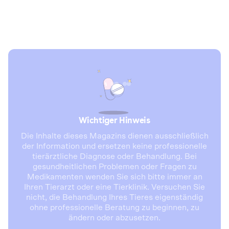
Wichtiger Hinweis
Die Inhalte dieses Magazins dienen ausschließlich
der Information und ersetzen keine professionelle
tierärztliche Diagnose oder Behandlung. Bei
gesundheitlichen Problemen oder Fragen zu
Medikamenten wenden Sie sich bitte immer an
Ihren Tierarzt oder eine Tierklinik. Versuchen Sie
nicht, die Behandlung Ihres Tieres eigenständig
ohne professionelle Beratung zu beginnen, zu
ändern oder abzusetzen.