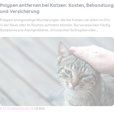
Polypen entfernen bei Katzen: Kosten, Behandlung
und Versicherung
Polypen sind gutartige Wucherungen, die bei Katzen vor allem im Ohr,
in der Nase oder im Rachen auftreten können. Sie verursachen häufig
Symptome wie Atemprobleme, chronischen Schnupfen oder
wiederkehrende Ohrentzündungen. In vielen Fällen bleibt als einzige
Lösung nur ein chirurgischer Eingriff. Je nach Lage, Schwere und
Klinikaufenthalt können die Kosten erheblich variieren. In diesem
Artikel erfährst du, wie sich die Behandlung gestaltet, welche Kosten
für das Entfernen von Polypen bei Katzen entstehen und wie dich eine
Katzenkrankenversicherung von Dalma entlasten kann.
KATZENKRANKHEITEN
5 MIN