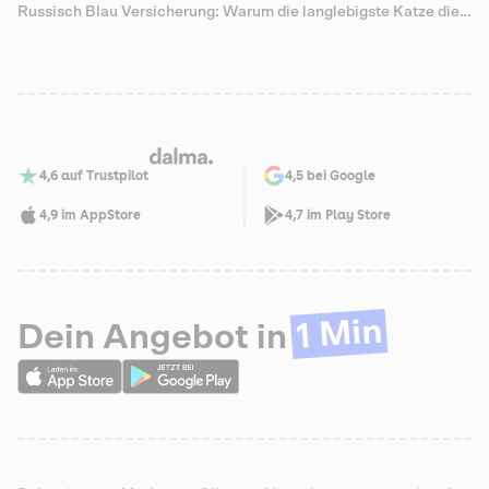
Lebenswoche
Russisch Blau Versicherung: Warum die langlebigste Katze die
teuersten Senioren-Zähne hat
4,6 auf Trustpilot
4,5 bei Google
4,9 im AppStore
4,7 im Play Store
1 Min
Dein Angebot in