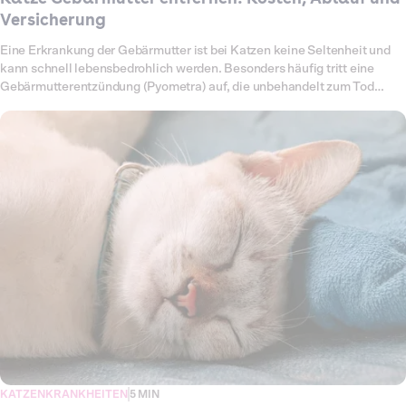
Versicherung
Eine Erkrankung der Gebärmutter ist bei Katzen keine Seltenheit und
kann schnell lebensbedrohlich werden. Besonders häufig tritt eine
Gebärmutterentzündung (Pyometra) auf, die unbehandelt zum Tod
führen kann. In solchen Fällen bleibt nur die sofortige Operation, bei der
Gebärmutter und oft auch die Eierstöcke entfernt werden. Auch Zysten
oder andere Veränderungen können eine Operation notwendig machen.
Für dich als Halterin oder Halter bedeutet das nicht nur eine große
Sorge um die Gesundheit deiner Katze, sondern auch erhebliche
Tierarztkosten. Was dich bei einer Gebärmutter-OP deiner Katze
erwartet, welche Symptome auf eine Erkrankung hinweisen und wie
hoch die Kosten sind, erfährst du hier im Überblick.
KATZENKRANKHEITEN
5 MIN