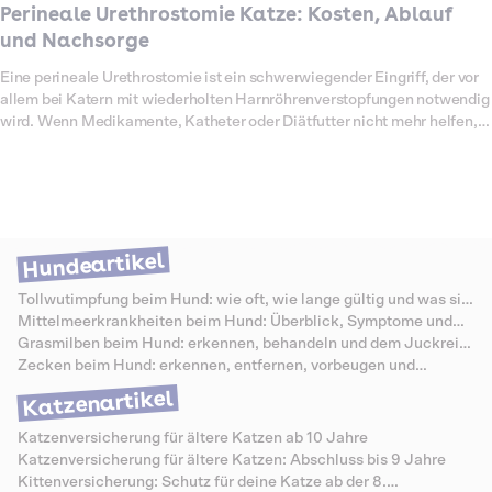
Perineale Urethrostomie Katze: Kosten, Ablauf
und Nachsorge
Eine perineale Urethrostomie ist ein schwerwiegender Eingriff, der vor
allem bei Katern mit wiederholten Harnröhrenverstopfungen notwendig
wird. Wenn Medikamente, Katheter oder Diätfutter nicht mehr helfen,
bleibt oft nur noch die Operation, um das Leben der Katze zu retten.
Dabei wird die Harnröhre verkürzt und ein neuer Ausgang angelegt,
sodass Urin wieder ungehindert abfließen kann. Die OP ist technisch
anspruchsvoll und mit Klinikaufenthalten, Nachsorge und Spezialfutter
verbunden. Entsprechend hoch fallen die Kosten aus. Was genau eine
perineale Urethrostomie bedeutet, wie sie abläuft und mit welchen
Hundeartikel
Kosten du rechnen musst, erfährst du in diesem Artikel.
Tollwutimpfung beim Hund: wie oft, wie lange gültig und was sie
kostet
Mittelmeerkrankheiten beim Hund: Überblick, Symptome und
Schutz
Grasmilben beim Hund: erkennen, behandeln und dem Juckreiz
vorbeugen
Zecken beim Hund: erkennen, entfernen, vorbeugen und
Krankheiten vermeiden
Katzenartikel
Katzenversicherung für ältere Katzen ab 10 Jahre
Katzenversicherung für ältere Katzen: Abschluss bis 9 Jahre
Kittenversicherung: Schutz für deine Katze ab der 8.