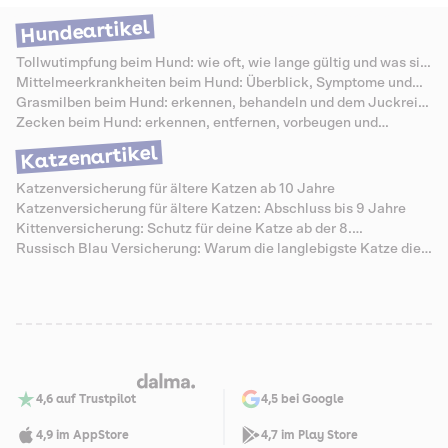
meist der sicherste Weg, den Tumor vollständig zu beseitigen. Damit
keine Schäden am Auge entstehen, sollte der Eingriff immer von einer
Hundeartikel
spezialisierten Tierärztin oder einem spezialisierten Tierarzt
durchgeführt werden. Welche Kosten für die Entfernung anfallen, wie
Tollwutimpfung beim Hund: wie oft, wie lange gültig und was sie
der Ablauf aussieht und welche Leistungen Dalma übernimmt, erfährst
kostet
Mittelmeerkrankheiten beim Hund: Überblick, Symptome und
du hier.
Schutz
Grasmilben beim Hund: erkennen, behandeln und dem Juckreiz
vorbeugen
Zecken beim Hund: erkennen, entfernen, vorbeugen und
Krankheiten vermeiden
Katzenartikel
Katzenversicherung für ältere Katzen ab 10 Jahre
Katzenversicherung für ältere Katzen: Abschluss bis 9 Jahre
Kittenversicherung: Schutz für deine Katze ab der 8.
Lebenswoche
Russisch Blau Versicherung: Warum die langlebigste Katze die
teuersten Senioren-Zähne hat
4,6 auf Trustpilot
4,5 bei Google
4,9 im AppStore
4,7 im Play Store