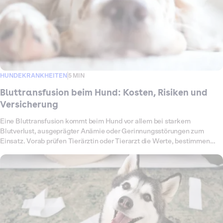
HUNDEKRANKHEITEN
5 MIN
Bluttransfusion beim Hund: Kosten, Risiken und
Versicherung
Eine Bluttransfusion kommt beim Hund vor allem bei starkem
Blutverlust, ausgeprägter Anämie oder Gerinnungsstörungen zum
Einsatz. Vorab prüfen Tierärztin oder Tierarzt die Werte, bestimmen
Blutgruppe und Verträglichkeit und überwachen deinen Hund während
der Infusion engmaschig. Das Verfahren ist aufwendig, da Diagnostik,
Auswahl des Blutprodukts, die eigentliche Übertragung und die
Nachsorge sicher koordiniert werden müssen. Entsprechend variieren
die Kosten je nach Klinik, GOT-Faktor, Blutmenge und notwendiger
stationärer Betreuung.