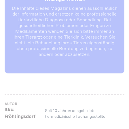
Die Inhalte dieses Magazins dienen ausschließlich
der Information und ersetzen keine professionelle
tierärztliche Diagnose oder Behandlung. Bei
gesundheitlichen Problemen oder Fragen zu
Medikamenten wenden Sie sich bitte immer an
Ihren Tierarzt oder eine Tierklinik. Versuchen Sie
nicht, die Behandlung Ihres Tieres eigenständig
ohne professionelle Beratung zu beginnen, zu
ändern oder abzusetzen.
AUTOR
Ilka
Seit 10 Jahren ausgebildete
Fröhlingsdorf
tiermedizinische Fachangestellte