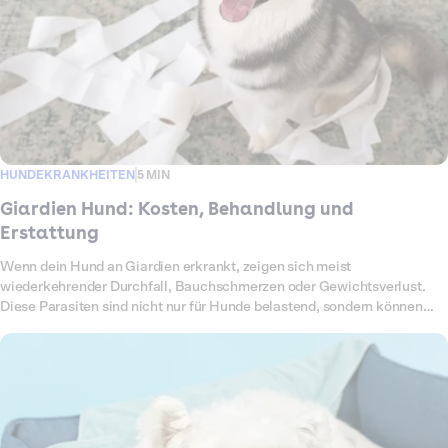
HUNDEKRANKHEITEN
5 MIN
Giardien Hund: Kosten, Behandlung und
Erstattung
Wenn dein Hund an Giardien erkrankt, zeigen sich meist
wiederkehrender Durchfall, Bauchschmerzen oder Gewichtsverlust.
Diese Parasiten sind nicht nur für Hunde belastend, sondern können
auch auf Menschen übertragbar sein. Um sie loszuwerden, braucht es
eine konsequente Behandlung mit Medikamenten,
Hygienemaßnahmen und Kontrolluntersuchungen. All das summiert
sich schnell zu einer hohen Rechnung. In diesem Artikel erfährst du,
welche Kosten auf dich zukommen können und wie Dalma dich
finanziell unterstützt.