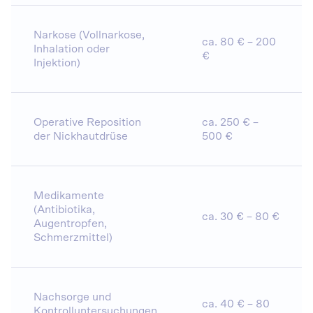
Narkose (Vollnarkose,
ca. 80 € – 200
Inhalation oder
€
Injektion)
Operative Reposition
ca. 250 € –
der Nickhautdrüse
500 €
Medikamente
(Antibiotika,
ca. 30 € – 80 €
Augentropfen,
Schmerzmittel)
Nachsorge und
ca. 40 € – 80
Kontrolluntersuchungen