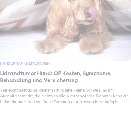
hervortritt. Welche Ursachen es gibt, wie eine Operation abläuft, mit
welchen Kosten du rechnen musst und welche Leistungen Dalma im
Ernstfall übernimmt, erfährst du hier.
HUNDEKRANKHEITEN
5 MIN
Lidrandtumor Hund: OP Kosten, Symptome,
Behandlung und Versicherung
Vielleicht hast du bei deinem Hund eine kleine Schwellung am
Augenlid bemerkt, die nicht von allein verschwindet. Dahinter kann ein
Lidrandtumor stecken. Diese Tumoren treten besonders häufig bei
älteren Hunden auf. Die meisten sind gutartig, können aber durch
Reiben am Auge Schmerzen, Entzündungen oder Sehstörungen
verursachen. In manchen Fällen handelt es sich auch um bösartige
Tumoren, die frühzeitig entfernt werden müssen. Eine Operation ist