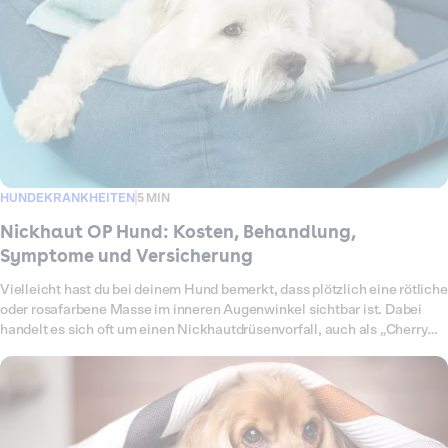
HUNDEKRANKHEITEN
5 MIN
Nickhaut OP Hund: Kosten, Behandlung,
Symptome und Versicherung
Vielleicht hast du bei deinem Hund bemerkt, dass plötzlich eine rötliche
oder rosafarbene Masse im inneren Augenwinkel sichtbar ist. Dabei
handelt es sich oft um einen Nickhautdrüsenvorfall, auch als „Cherry
Eye“ bekannt. Die Nickhaut ist ein drittes Augenlid, das das Auge
schützt und befeuchtet. Fällt die Nickhautdrüse vor, ist sie entzündet
oder geschwollen, ist eine tierärztliche Behandlung notwendig. Eine
Operation ist meist die einzige dauerhafte Lösung, da die Drüse nicht
einfach wieder reingedrückt werden kann, ohne dass sie erneut