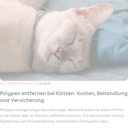
oder andere Veränderungen können eine Operation notwendig machen.
Für dich als Halterin oder Halter bedeutet das nicht nur eine große
Sorge um die Gesundheit deiner Katze, sondern auch erhebliche
Tierarztkosten. Was dich bei einer Gebärmutter-OP deiner Katze
erwartet, welche Symptome auf eine Erkrankung hinweisen und wie
hoch die Kosten sind, erfährst du hier im Überblick.
KATZENKRANKHEITEN
5 MIN
Polypen entfernen bei Katzen: Kosten, Behandlung
und Versicherung
Polypen sind gutartige Wucherungen, die bei Katzen vor allem im Ohr,
in der Nase oder im Rachen auftreten können. Sie verursachen häufig
Symptome wie Atemprobleme, chronischen Schnupfen oder
wiederkehrende Ohrentzündungen. In vielen Fällen bleibt als einzige