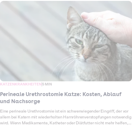
Lösung nur ein chirurgischer Eingriff. Je nach Lage, Schwere und
Klinikaufenthalt können die Kosten erheblich variieren. In diesem
Artikel erfährst du, wie sich die Behandlung gestaltet, welche Kosten
für das Entfernen von Polypen bei Katzen entstehen und wie dich eine
Katzenkrankenversicherung von Dalma entlasten kann.
KATZENKRANKHEITEN
5 MIN
Perineale Urethrostomie Katze: Kosten, Ablauf
und Nachsorge
Eine perineale Urethrostomie ist ein schwerwiegender Eingriff, der vor
allem bei Katern mit wiederholten Harnröhrenverstopfungen notwendig
wird. Wenn Medikamente, Katheter oder Diätfutter nicht mehr helfen,
bleibt oft nur noch die Operation, um das Leben der Katze zu retten.