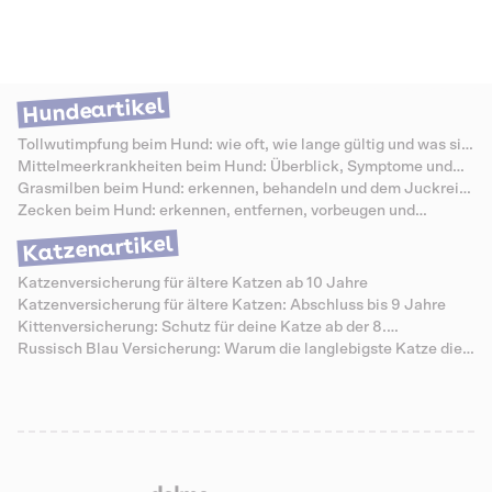
Dabei wird die Harnröhre verkürzt und ein neuer Ausgang angelegt,
sodass Urin wieder ungehindert abfließen kann. Die OP ist technisch
anspruchsvoll und mit Klinikaufenthalten, Nachsorge und Spezialfutter
verbunden. Entsprechend hoch fallen die Kosten aus. Was genau eine
perineale Urethrostomie bedeutet, wie sie abläuft und mit welchen
Hundeartikel
Kosten du rechnen musst, erfährst du in diesem Artikel.
Tollwutimpfung beim Hund: wie oft, wie lange gültig und was sie
kostet
Mittelmeerkrankheiten beim Hund: Überblick, Symptome und
Schutz
Grasmilben beim Hund: erkennen, behandeln und dem Juckreiz
vorbeugen
Zecken beim Hund: erkennen, entfernen, vorbeugen und
Krankheiten vermeiden
Katzenartikel
Katzenversicherung für ältere Katzen ab 10 Jahre
Katzenversicherung für ältere Katzen: Abschluss bis 9 Jahre
Kittenversicherung: Schutz für deine Katze ab der 8.
Lebenswoche
Russisch Blau Versicherung: Warum die langlebigste Katze die
teuersten Senioren-Zähne hat