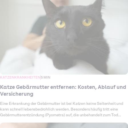
Kosten für eine Kastration beim Kater und was kommt insgesamt auf
mich zu? Die Preise hängen von der Tierarztpraxis, der Narkoseart und
möglichen Zusatzleistungen wie Chippen oder Impfungen ab. Auch
Komplikationen können die Rechnung erhöhen. Damit du weißt, womit
du rechnen musst, findest du hier einen Überblick über den Ablauf, die
typischen Preise und die Möglichkeiten, einen Teil der Kosten durch
eine Versicherung abdecken zu lassen.
KATZENKRANKHEITEN
5 MIN
Katze Gebärmutter entfernen: Kosten, Ablauf und
Versicherung
Eine Erkrankung der Gebärmutter ist bei Katzen keine Seltenheit und
kann schnell lebensbedrohlich werden. Besonders häufig tritt eine
Gebärmutterentzündung (Pyometra) auf, die unbehandelt zum Tod
führen kann. In solchen Fällen bleibt nur die sofortige Operation, bei der
Gebärmutter und oft auch die Eierstöcke entfernt werden. Auch Zysten