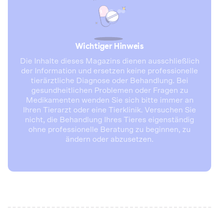
Wichtiger Hinweis
Die Inhalte dieses Magazins dienen ausschließlich
der Information und ersetzen keine professionelle
tierärztliche Diagnose oder Behandlung. Bei
gesundheitlichen Problemen oder Fragen zu
Medikamenten wenden Sie sich bitte immer an
Ihren Tierarzt oder eine Tierklinik. Versuchen Sie
nicht, die Behandlung Ihres Tieres eigenständig
ohne professionelle Beratung zu beginnen, zu
ändern oder abzusetzen.