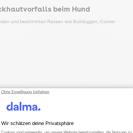
ckhautvorfalls beim Hund
 Hunden und bestimmten Rassen wie Bulldoggen, Cocker
Ohne Einwilligung fortfahren
Wir schätzen deine Privatsphäre
Einwilligungsmanagementplattform: Pa
Axeptio consent
Cookies sind notwendig, um unsere Website bereitzustellen, die Nutzung zu