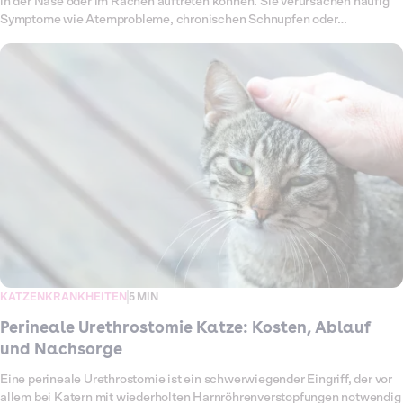
in der Nase oder im Rachen auftreten können. Sie verursachen häufig
Symptome wie Atemprobleme, chronischen Schnupfen oder
wiederkehrende Ohrentzündungen. In vielen Fällen bleibt als einzige
Lösung nur ein chirurgischer Eingriff. Je nach Lage, Schwere und
Klinikaufenthalt können die Kosten erheblich variieren. In diesem
Artikel erfährst du, wie sich die Behandlung gestaltet, welche Kosten
für das Entfernen von Polypen bei Katzen entstehen und wie dich eine
Katzenkrankenversicherung von Dalma entlasten kann.
KATZENKRANKHEITEN
5 MIN
Perineale Urethrostomie Katze: Kosten, Ablauf
und Nachsorge
Eine perineale Urethrostomie ist ein schwerwiegender Eingriff, der vor
allem bei Katern mit wiederholten Harnröhrenverstopfungen notwendig