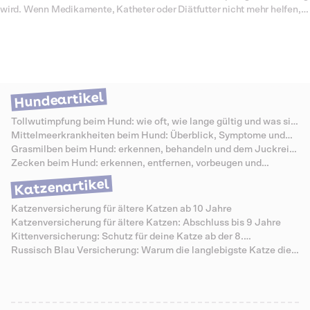
wird. Wenn Medikamente, Katheter oder Diätfutter nicht mehr helfen,
bleibt oft nur noch die Operation, um das Leben der Katze zu retten.
Dabei wird die Harnröhre verkürzt und ein neuer Ausgang angelegt,
sodass Urin wieder ungehindert abfließen kann. Die OP ist technisch
anspruchsvoll und mit Klinikaufenthalten, Nachsorge und Spezialfutter
verbunden. Entsprechend hoch fallen die Kosten aus. Was genau eine
perineale Urethrostomie bedeutet, wie sie abläuft und mit welchen
Hundeartikel
Kosten du rechnen musst, erfährst du in diesem Artikel.
Tollwutimpfung beim Hund: wie oft, wie lange gültig und was sie
kostet
Mittelmeerkrankheiten beim Hund: Überblick, Symptome und
Schutz
Grasmilben beim Hund: erkennen, behandeln und dem Juckreiz
vorbeugen
Zecken beim Hund: erkennen, entfernen, vorbeugen und
Krankheiten vermeiden
Katzenartikel
Katzenversicherung für ältere Katzen ab 10 Jahre
Katzenversicherung für ältere Katzen: Abschluss bis 9 Jahre
Kittenversicherung: Schutz für deine Katze ab der 8.
Lebenswoche
Russisch Blau Versicherung: Warum die langlebigste Katze die
teuersten Senioren-Zähne hat