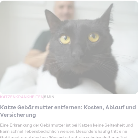
Nachwuchs verhindert, was besonders bei Freigängern eine große
Rolle spielt. Trotzdem taucht schnell die Frage auf: Wie hoch sind die
Kosten für eine Kastration beim Kater und was kommt insgesamt auf
mich zu? Die Preise hängen von der Tierarztpraxis, der Narkoseart und
möglichen Zusatzleistungen wie Chippen oder Impfungen ab. Auch
Komplikationen können die Rechnung erhöhen. Damit du weißt, womit
du rechnen musst, findest du hier einen Überblick über den Ablauf, die
typischen Preise und die Möglichkeiten, einen Teil der Kosten durch
eine Versicherung abdecken zu lassen.
KATZENKRANKHEITEN
5 MIN
Katze Gebärmutter entfernen: Kosten, Ablauf und
Versicherung
Eine Erkrankung der Gebärmutter ist bei Katzen keine Seltenheit und
kann schnell lebensbedrohlich werden. Besonders häufig tritt eine
Gebärmutterentzündung (Pyometra) auf, die unbehandelt zum Tod