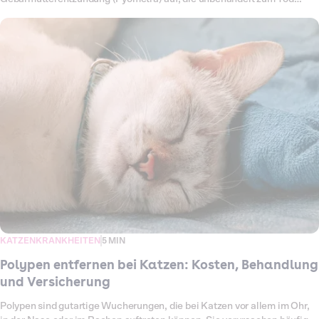
führen kann. In solchen Fällen bleibt nur die sofortige Operation, bei der
Gebärmutter und oft auch die Eierstöcke entfernt werden. Auch Zysten
oder andere Veränderungen können eine Operation notwendig machen.
Für dich als Halterin oder Halter bedeutet das nicht nur eine große
Sorge um die Gesundheit deiner Katze, sondern auch erhebliche
Tierarztkosten. Was dich bei einer Gebärmutter-OP deiner Katze
erwartet, welche Symptome auf eine Erkrankung hinweisen und wie
hoch die Kosten sind, erfährst du hier im Überblick.
KATZENKRANKHEITEN
5 MIN
Polypen entfernen bei Katzen: Kosten, Behandlung
und Versicherung
Polypen sind gutartige Wucherungen, die bei Katzen vor allem im Ohr,