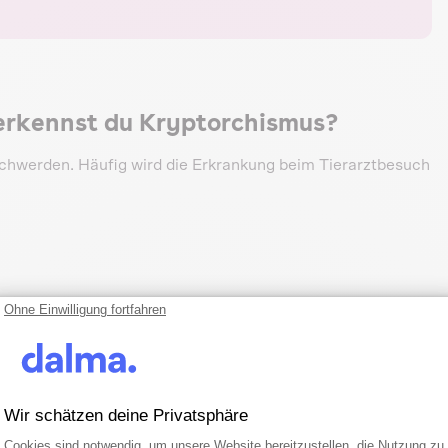
rkennst du Kryptorchismus?
chwerden. Häufig wird die Erkrankung beim Tierarztbesuch
Ohne Einwilligung fortfahren
ist durch Abtasten. Wenn der Hoden im Bauchraum liegt,
Wir schätzen deine Privatsphäre
twendig.
Einwilligungsmanagementplattform: Pa
Axeptio consent
Cookies sind notwendig, um unsere Website bereitzustellen, die Nutzung zu