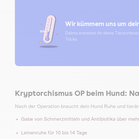
Wir kümmern uns um dein
Dalma erstattet dir deine Tierarztkos
Tricks.
Kryptorchismus OP beim Hund: N
Nach der Operation braucht dein Hund Ruhe und tierär
Gabe von Schmerzmitteln und Antibiotika über meh
Leinenruhe für 10 bis 14 Tage