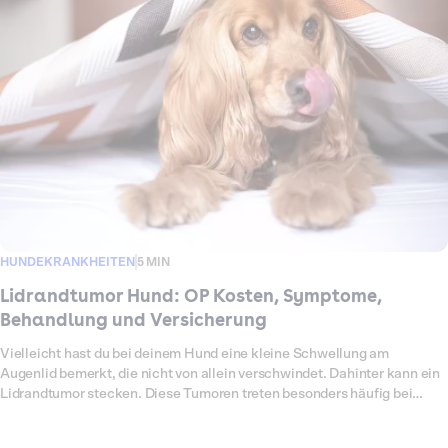
Operation ist meist die einzige dauerhafte Lösung, da die Drüse nicht
einfach wieder reingedrückt werden kann, ohne dass sie erneut
hervortritt. Welche Ursachen es gibt, wie eine Operation abläuft, mit
welchen Kosten du rechnen musst und welche Leistungen Dalma im
Ernstfall übernimmt, erfährst du hier.
HUNDEKRANKHEITEN
5 MIN
Lidrandtumor Hund: OP Kosten, Symptome,
Behandlung und Versicherung
Vielleicht hast du bei deinem Hund eine kleine Schwellung am
Augenlid bemerkt, die nicht von allein verschwindet. Dahinter kann ein
Lidrandtumor stecken. Diese Tumoren treten besonders häufig bei
älteren Hunden auf. Die meisten sind gutartig, können aber durch
Reiben am Auge Schmerzen, Entzündungen oder Sehstörungen