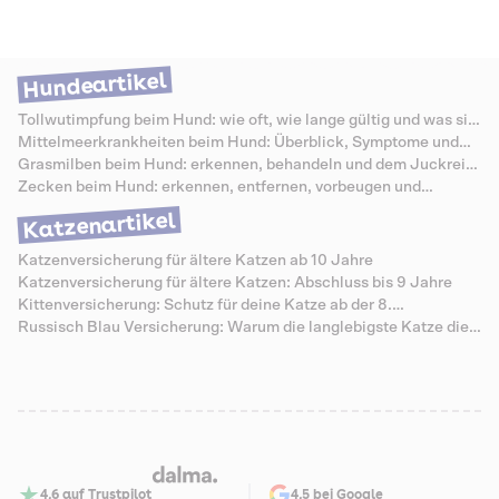
verursachen. In manchen Fällen handelt es sich auch um bösartige
Tumoren, die frühzeitig entfernt werden müssen. Eine Operation ist
meist der sicherste Weg, den Tumor vollständig zu beseitigen. Damit
keine Schäden am Auge entstehen, sollte der Eingriff immer von einer
Hundeartikel
spezialisierten Tierärztin oder einem spezialisierten Tierarzt
durchgeführt werden. Welche Kosten für die Entfernung anfallen, wie
Tollwutimpfung beim Hund: wie oft, wie lange gültig und was sie
der Ablauf aussieht und welche Leistungen Dalma übernimmt, erfährst
kostet
Mittelmeerkrankheiten beim Hund: Überblick, Symptome und
du hier.
Schutz
Grasmilben beim Hund: erkennen, behandeln und dem Juckreiz
vorbeugen
Zecken beim Hund: erkennen, entfernen, vorbeugen und
Krankheiten vermeiden
Katzenartikel
Katzenversicherung für ältere Katzen ab 10 Jahre
Katzenversicherung für ältere Katzen: Abschluss bis 9 Jahre
Kittenversicherung: Schutz für deine Katze ab der 8.
Lebenswoche
Russisch Blau Versicherung: Warum die langlebigste Katze die
teuersten Senioren-Zähne hat
4,6 auf Trustpilot
4,5 bei Google