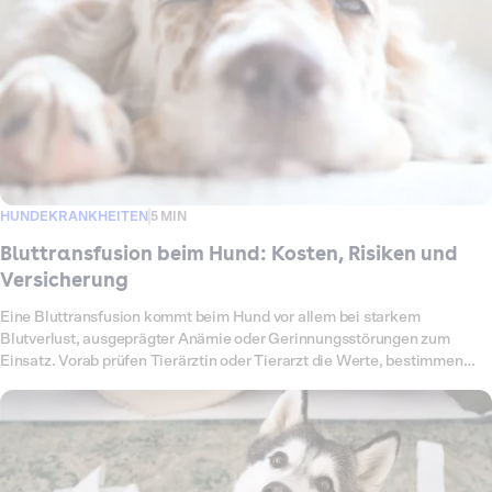
HUNDEKRANKHEITEN
5 MIN
Bluttransfusion beim Hund: Kosten, Risiken und
Versicherung
Eine Bluttransfusion kommt beim Hund vor allem bei starkem
Blutverlust, ausgeprägter Anämie oder Gerinnungsstörungen zum
Einsatz. Vorab prüfen Tierärztin oder Tierarzt die Werte, bestimmen
Blutgruppe und Verträglichkeit und überwachen deinen Hund während
der Infusion engmaschig. Das Verfahren ist aufwendig, da Diagnostik,
Auswahl des Blutprodukts, die eigentliche Übertragung und die
Nachsorge sicher koordiniert werden müssen. Entsprechend variieren
die Kosten je nach Klinik, GOT-Faktor, Blutmenge und notwendiger