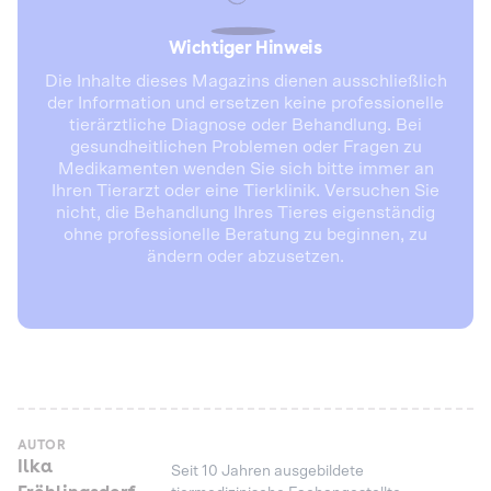
Wichtiger Hinweis
Die Inhalte dieses Magazins dienen ausschließlich
der Information und ersetzen keine professionelle
tierärztliche Diagnose oder Behandlung. Bei
gesundheitlichen Problemen oder Fragen zu
Medikamenten wenden Sie sich bitte immer an
Ihren Tierarzt oder eine Tierklinik. Versuchen Sie
nicht, die Behandlung Ihres Tieres eigenständig
ohne professionelle Beratung zu beginnen, zu
ändern oder abzusetzen.
AUTOR
Ilka
Seit 10 Jahren ausgebildete