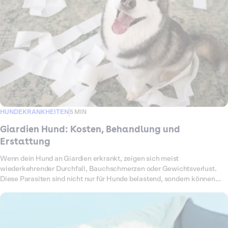
stationärer Betreuung.
HUNDEKRANKHEITEN
5 MIN
Giardien Hund: Kosten, Behandlung und
Erstattung
Wenn dein Hund an Giardien erkrankt, zeigen sich meist
wiederkehrender Durchfall, Bauchschmerzen oder Gewichtsverlust.
Diese Parasiten sind nicht nur für Hunde belastend, sondern können
auch auf Menschen übertragbar sein. Um sie loszuwerden, braucht es
eine konsequente Behandlung mit Medikamenten,
Hygienemaßnahmen und Kontrolluntersuchungen. All das summiert
sich schnell zu einer hohen Rechnung. In diesem Artikel erfährst du,