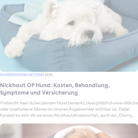
welche Kosten auf dich zukommen können und wie Dalma dich
finanziell unterstützt.
HUNDEKRANKHEITEN
5 MIN
Nickhaut OP Hund: Kosten, Behandlung,
Symptome und Versicherung
Vielleicht hast du bei deinem Hund bemerkt, dass plötzlich eine rötliche
oder rosafarbene Masse im inneren Augenwinkel sichtbar ist. Dabei
handelt es sich oft um einen Nickhautdrüsenvorfall, auch als „Cherry
Eye“ bekannt. Die Nickhaut ist ein drittes Augenlid, das das Auge
schützt und befeuchtet. Fällt die Nickhautdrüse vor, ist sie entzündet
oder geschwollen, ist eine tierärztliche Behandlung notwendig. Eine