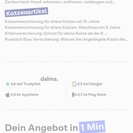
vorbeugen
Zecken beim Hund: erkennen, entfernen, vorbeugen und
Krankheiten vermeiden
Katzenartikel
Katzenversicherung für ältere Katzen ab 10 Jahre
Katzenversicherung für ältere Katzen: Abschluss bis 9 Jahre
Kittenversicherung: Schutz für deine Katze ab der 8.
Lebenswoche
Russisch Blau Versicherung: Warum die langlebigste Katze die
teuersten Senioren-Zähne hat
4,6 auf Trustpilot
4,5 bei Google
4,9 im AppStore
4,7 im Play Store
1 Min
Dein Angebot in