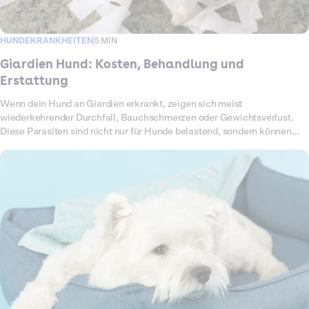
HUNDEKRANKHEITEN
5 MIN
Giardien Hund: Kosten, Behandlung und
Erstattung
Wenn dein Hund an Giardien erkrankt, zeigen sich meist
wiederkehrender Durchfall, Bauchschmerzen oder Gewichtsverlust.
Diese Parasiten sind nicht nur für Hunde belastend, sondern können
auch auf Menschen übertragbar sein. Um sie loszuwerden, braucht es
eine konsequente Behandlung mit Medikamenten,
Hygienemaßnahmen und Kontrolluntersuchungen. All das summiert
sich schnell zu einer hohen Rechnung. In diesem Artikel erfährst du,
welche Kosten auf dich zukommen können und wie Dalma dich
finanziell unterstützt.