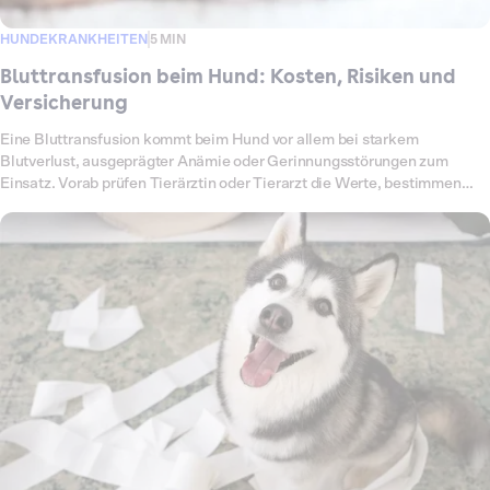
HUNDEKRANKHEITEN
5 MIN
Bluttransfusion beim Hund: Kosten, Risiken und
Versicherung
Eine Bluttransfusion kommt beim Hund vor allem bei starkem
Blutverlust, ausgeprägter Anämie oder Gerinnungsstörungen zum
Einsatz. Vorab prüfen Tierärztin oder Tierarzt die Werte, bestimmen
Blutgruppe und Verträglichkeit und überwachen deinen Hund während
der Infusion engmaschig. Das Verfahren ist aufwendig, da Diagnostik,
Auswahl des Blutprodukts, die eigentliche Übertragung und die
Nachsorge sicher koordiniert werden müssen. Entsprechend variieren
die Kosten je nach Klinik, GOT-Faktor, Blutmenge und notwendiger
stationärer Betreuung.