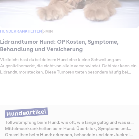
HUNDEKRANKHEITEN
5 MIN
Lidrandtumor Hund: OP Kosten, Symptome,
Behandlung und Versicherung
Vielleicht hast du bei deinem Hund eine kleine Schwellung am
Augenlid bemerkt, die nicht von allein verschwindet. Dahinter kann ein
Lidrandtumor stecken. Diese Tumoren treten besonders häufig bei
älteren Hunden auf. Die meisten sind gutartig, können aber durch
Reiben am Auge Schmerzen, Entzündungen oder Sehstörungen
verursachen. In manchen Fällen handelt es sich auch um bösartige
Tumoren, die frühzeitig entfernt werden müssen. Eine Operation ist
meist der sicherste Weg, den Tumor vollständig zu beseitigen. Damit
keine Schäden am Auge entstehen, sollte der Eingriff immer von einer
Hundeartikel
spezialisierten Tierärztin oder einem spezialisierten Tierarzt
durchgeführt werden. Welche Kosten für die Entfernung anfallen, wie
Tollwutimpfung beim Hund: wie oft, wie lange gültig und was sie
der Ablauf aussieht und welche Leistungen Dalma übernimmt, erfährst
kostet
Mittelmeerkrankheiten beim Hund: Überblick, Symptome und
du hier.
Schutz
Grasmilben beim Hund: erkennen, behandeln und dem Juckreiz