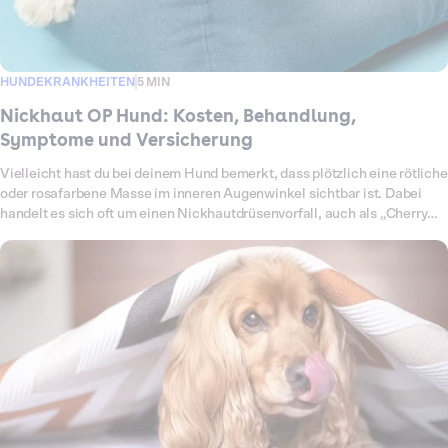
HUNDEKRANKHEITEN
5 MIN
Nickhaut OP Hund: Kosten, Behandlung,
Symptome und Versicherung
Vielleicht hast du bei deinem Hund bemerkt, dass plötzlich eine rötliche
oder rosafarbene Masse im inneren Augenwinkel sichtbar ist. Dabei
handelt es sich oft um einen Nickhautdrüsenvorfall, auch als „Cherry
Eye“ bekannt. Die Nickhaut ist ein drittes Augenlid, das das Auge
schützt und befeuchtet. Fällt die Nickhautdrüse vor, ist sie entzündet
oder geschwollen, ist eine tierärztliche Behandlung notwendig. Eine
Operation ist meist die einzige dauerhafte Lösung, da die Drüse nicht
einfach wieder reingedrückt werden kann, ohne dass sie erneut
hervortritt. Welche Ursachen es gibt, wie eine Operation abläuft, mit
welchen Kosten du rechnen musst und welche Leistungen Dalma im
Ernstfall übernimmt, erfährst du hier.