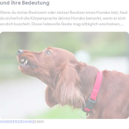
und ihre Bedeutung
Wenn du stolze Besitzerin oder stolzer Besitzer eines Hundes bist, hast
du sicherlich die Körpersprache deines Hundes bemerkt, wenn er sich
an dich kuschelt. Diese liebevolle Geste mag alltäglich erscheinen,
doch sie hat eine tiefere Bedeutung. In diesem Artikel tauchen wir in die
Welt der Körpersprache von Hunden ein, um zu verstehen, warum sich
dein Hund an dich schmiegt und was das über eure Beziehung verrät.
Emotionale Motivationen, Sicherheitsbedürfnisse. Lass uns gemeinsam
diese Verhaltensweisen entschlüsseln!
HUNDEERZIEHUNG
5 MIN