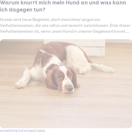
Warum knurrt mich mein Hund an und was kann
ich dagegen tun?
Hunde sind treue Begleiter, doch manchmal zeigen sie
Verhaltensweisen, die uns ratlos und verwirrt zurücklassen. Eine dieser
Verhaltensweisen ist, wenn unser Hund in unserer Gegenwart knurrt.
Das Knurren kann verwirrend und besorgniserregend sein, doch es ist
wichtig zu verstehen, warum Hunde knurren und wie du darauf
angemessen reagierst. In diesem Artikel erforschen wir, warum Hunde
knurren und geben Tipps, wie du mit dieser Situation umgehen kannst.
HUNDEERZIEHUNG
3 MIN