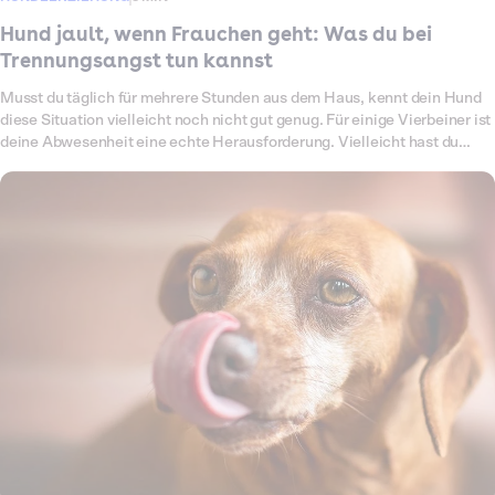
Hund jault, wenn Frauchen geht: Was du bei
Trennungsangst tun kannst
Musst du täglich für mehrere Stunden aus dem Haus, kennt dein Hund
diese Situation vielleicht noch nicht gut genug. Für einige Vierbeiner ist
deine Abwesenheit eine echte Herausforderung. Vielleicht hast du
schon Sorge, dass Nachbarinnen und Nachbarn sich beschweren, weil
dein Hund jault oder bellt, sobald du die Tür schließt. Wenn dein Hund
jault, sobald Frauchen oder Herrchen geht, kann das sehr belastend
sein. In diesem Leitfaden erfährst du, warum Hunde so reagieren, wie
du Trennungsangst erkennst und was du tun kannst, um deinem Hund
mehr Sicherheit zu geben.