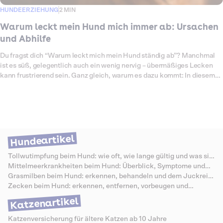
HUNDEERZIEHUNG
2 MIN
Warum leckt mein Hund mich immer ab: Ursachen
und Abhilfe
Du fragst dich “Warum leckt mich mein Hund ständig ab”? Manchmal
ist es süß, gelegentlich auch ein wenig nervig – übermäßiges Lecken
kann frustrierend sein. Ganz gleich, warum es dazu kommt: In diesem
Artikel erfährst du mehr über die möglichen Ursachen für dieses
Verhalten und wie du deinen treuen Begleiter beruhigen kannst.
Hundeartikel
Tollwutimpfung beim Hund: wie oft, wie lange gültig und was sie
kostet
Mittelmeerkrankheiten beim Hund: Überblick, Symptome und
Schutz
Grasmilben beim Hund: erkennen, behandeln und dem Juckreiz
vorbeugen
Zecken beim Hund: erkennen, entfernen, vorbeugen und
Krankheiten vermeiden
Katzenartikel
Katzenversicherung für ältere Katzen ab 10 Jahre