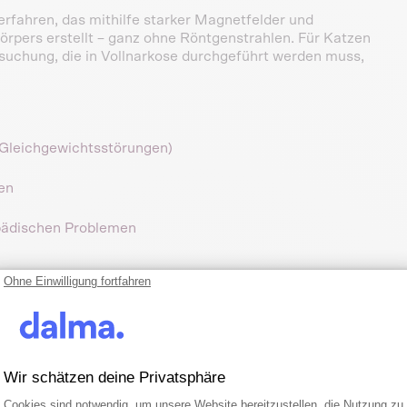
rfahren, das mithilfe starker Magnetfelder und
örpers erstellt – ganz ohne Röntgenstrahlen. Für Katzen
rsuchung, die in Vollnarkose durchgeführt werden muss,
 Gleichgewichtsstörungen)
en
pädischen Problemen
Ohne Einwilligung fortfahren
ei Katzen
Wir schätzen deine Privatsphäre
 wird es bei Katzen immer unter Vollnarkose durchgeführt.
Einwilligungsmanagementplattform: Pa
Axeptio consent
Cookies sind notwendig, um unsere Website bereitzustellen, die Nutzung zu