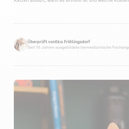
Katzen abläuft, wann es sinnvoll ist und welche Kost
Überprüft von
Ilka Fröhlingsdorf
Seit 10 Jahren ausgebildete tiermedizinische Fachang