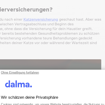
ierversicherungen?
du nach einer
Katzenversicherung
geschaut hast. Aber was
 zwischen Vertragsabschluss und Beginn des
e, ohne dass die Versicherung für dein Haustier greift.
vor bereits bestehenden Gesundheitsproblemen zu schützen
r Versicherung vorhandene teure Behandlungen gedeckt
eiten deiner Katze vor oder während der Wartezeit sind
Ohne Einwilligung fortfahren
Wir schätzen deine Privatsphäre
Einwilligungsmanagementplattform: Pa
Axeptio consent
Cookies sind notwendig, um unsere Website bereitzustellen, die Nutzung zu