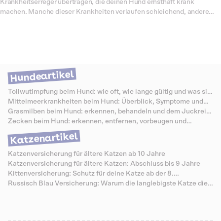
Krankheitserreger übertragen, die deinen Hund ernsthaft krank
machen. Manche dieser Krankheiten verlaufen schleichend, andere
innerhalb weniger Tage schwer, und nicht jede zeigt sich sofort. Die
gute Nachricht ist, dass du viel tun kannst. Wer Zecken schnell und
richtig entfernt, das passende Schutzmittel nutzt und die Warnzeichen
kennt, senkt das Risiko deutlich. In diesem Ratgeber erfährst du, wann
Zecken aktiv sind, wie du einen Befall erkennst, wie du eine Zecke
sicher entfernst, welche Krankheiten sie übertragen und welcher
Hundeartikel
Zeckenschutz zu deinem Hund passt. Unsere Auswertung
anonymisierter Behandlungsfälle zeigt, dass sich zeckenbedingte
Tollwutimpfung beim Hund: wie oft, wie lange gültig und was sie
Erkrankungen im Frühjahr deutlich häufen und oft teuer werden.
kostet
Mittelmeerkrankheiten beim Hund: Überblick, Symptome und
Schutz
Grasmilben beim Hund: erkennen, behandeln und dem Juckreiz
vorbeugen
Zecken beim Hund: erkennen, entfernen, vorbeugen und
Krankheiten vermeiden
Katzenartikel
Katzenversicherung für ältere Katzen ab 10 Jahre
Katzenversicherung für ältere Katzen: Abschluss bis 9 Jahre
Kittenversicherung: Schutz für deine Katze ab der 8.
Lebenswoche
Russisch Blau Versicherung: Warum die langlebigste Katze die
teuersten Senioren-Zähne hat