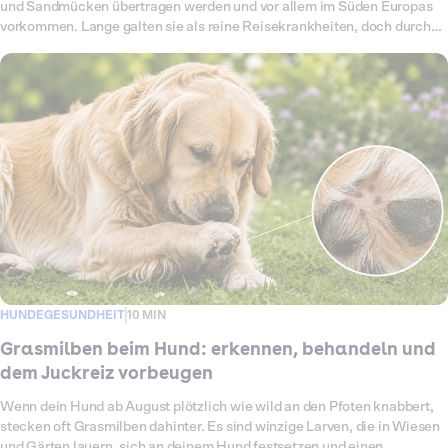
und Sandmücken übertragen werden und vor allem im Süden Europas
vorkommen. Lange galten sie als reine Reisekrankheiten, doch durch
den Klimawandel breiten sich die Überträger zunehmend auch bei uns
aus. Betroffen sind deshalb nicht mehr nur Urlaubshunde und Hunde
aus dem Tierschutz, sondern immer öfter auch Hunde, die Deutschland
nie verlassen haben. In diesem Ratgeber bekommst du den Überblick:
welche Mittelmeerkrankheiten es gibt, wie sie übertragen werden,
woran du sie erkennst, wie der Test abläuft, was er kostet und wie du
deinen Hund am besten schützt.
HUNDEGESUNDHEIT
10 MIN
Grasmilben beim Hund: erkennen, behandeln und
dem Juckreiz vorbeugen
Wenn dein Hund ab August plötzlich wie wild an den Pfoten knabbert,
stecken oft Grasmilben dahinter. Es sind winzige Larven, die in Wiesen
und Gärten lauern, sich an deinem Hund festsetzen und einen