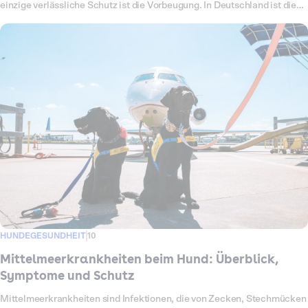
einzige verlässliche Schutz ist die Vorbeugung. In Deutschland ist die
Impfung zwar keine Pflicht, für Reisen ins Ausland aber sehr wohl. In
diesem Ratgeber erfährst du, ob dein Hund die Impfung braucht, wie oft
sie aufgefrischt wird, wie lange sie gilt, was sie kostet und welche
Nebenwirkungen möglich sind. Außerdem zeigen wir, worauf du bei
Reisen achten musst.
HUNDEGESUNDHEIT
10
Mittelmeerkrankheiten beim Hund: Überblick,
Symptome und Schutz
Mittelmeerkrankheiten sind Infektionen, die von Zecken, Stechmücken