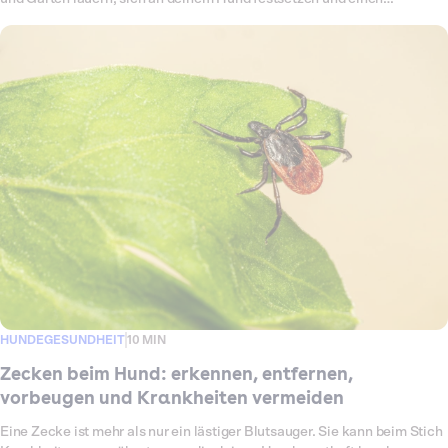
quälenden Juckreiz auslösen. Viele Halter rätseln zunächst, woher der
Juckreiz kommt, denn die Tierchen sind kaum zu sehen. In diesem
Ratgeber erfährst du, was Grasmilben genau sind, wo sie beim Hund
sitzen, woran du einen Befall früh erkennst, was wirklich gegen den
Juckreiz hilft und wie du das Risiko senkst. Du liest auch, welche
Hausmittel sinnvoll sind und welche du dir sparen kannst. Unsere
Auswertung anonymisierter Behandlungsfälle bestätigt, was viele aus
eigener Erfahrung kennen: Grasmilbenfälle treten fast ausschließlich
im Spätsommer und Frühherbst auf.
HUNDEGESUNDHEIT
10 MIN
Zecken beim Hund: erkennen, entfernen,
vorbeugen und Krankheiten vermeiden
Eine Zecke ist mehr als nur ein lästiger Blutsauger. Sie kann beim Stich