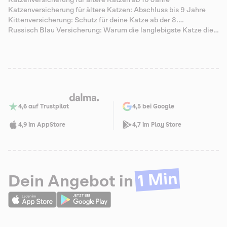
Katzenversicherung für ältere Katzen ab 10 Jahre
Katzenversicherung für ältere Katzen: Abschluss bis 9 Jahre
Kittenversicherung: Schutz für deine Katze ab der 8.
Lebenswoche
Russisch Blau Versicherung: Warum die langlebigste Katze die
teuersten Senioren-Zähne hat
4,6 auf Trustpilot
4,5 bei Google
4,9 im AppStore
4,7 im Play Store
1 Min
Dein Angebot in