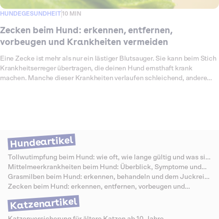
HUNDEGESUNDHEIT
10 MIN
Zecken beim Hund: erkennen, entfernen,
vorbeugen und Krankheiten vermeiden
Eine Zecke ist mehr als nur ein lästiger Blutsauger. Sie kann beim Stich
Krankheitserreger übertragen, die deinen Hund ernsthaft krank
machen. Manche dieser Krankheiten verlaufen schleichend, andere
innerhalb weniger Tage schwer, und nicht jede zeigt sich sofort. Die
gute Nachricht ist, dass du viel tun kannst. Wer Zecken schnell und
richtig entfernt, das passende Schutzmittel nutzt und die Warnzeichen
kennt, senkt das Risiko deutlich. In diesem Ratgeber erfährst du, wann
Zecken aktiv sind, wie du einen Befall erkennst, wie du eine Zecke
sicher entfernst, welche Krankheiten sie übertragen und welcher
Hundeartikel
Zeckenschutz zu deinem Hund passt. Unsere Auswertung
anonymisierter Behandlungsfälle zeigt, dass sich zeckenbedingte
Tollwutimpfung beim Hund: wie oft, wie lange gültig und was sie
Erkrankungen im Frühjahr deutlich häufen und oft teuer werden.
kostet
Mittelmeerkrankheiten beim Hund: Überblick, Symptome und
Schutz
Grasmilben beim Hund: erkennen, behandeln und dem Juckreiz
vorbeugen
Zecken beim Hund: erkennen, entfernen, vorbeugen und
Krankheiten vermeiden
Katzenartikel