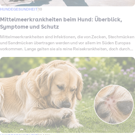
HUNDEGESUNDHEIT
10
Mittelmeerkrankheiten beim Hund: Überblick,
Symptome und Schutz
Mittelmeerkrankheiten sind Infektionen, die von Zecken, Stechmücken
und Sandmücken übertragen werden und vor allem im Süden Europas
vorkommen. Lange galten sie als reine Reisekrankheiten, doch durch
den Klimawandel breiten sich die Überträger zunehmend auch bei uns
aus. Betroffen sind deshalb nicht mehr nur Urlaubshunde und Hunde
aus dem Tierschutz, sondern immer öfter auch Hunde, die Deutschland
nie verlassen haben. In diesem Ratgeber bekommst du den Überblick:
welche Mittelmeerkrankheiten es gibt, wie sie übertragen werden,
woran du sie erkennst, wie der Test abläuft, was er kostet und wie du
deinen Hund am besten schützt.