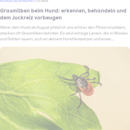
HUNDEGESUNDHEIT
10 MIN
Grasmilben beim Hund: erkennen, behandeln und
dem Juckreiz vorbeugen
Wenn dein Hund ab August plötzlich wie wild an den Pfoten knabbert,
stecken oft Grasmilben dahinter. Es sind winzige Larven, die in Wiesen
und Gärten lauern, sich an deinem Hund festsetzen und einen
quälenden Juckreiz auslösen. Viele Halter rätseln zunächst, woher der
Juckreiz kommt, denn die Tierchen sind kaum zu sehen. In diesem
Ratgeber erfährst du, was Grasmilben genau sind, wo sie beim Hund
sitzen, woran du einen Befall früh erkennst, was wirklich gegen den
Juckreiz hilft und wie du das Risiko senkst. Du liest auch, welche
Hausmittel sinnvoll sind und welche du dir sparen kannst. Unsere
Auswertung anonymisierter Behandlungsfälle bestätigt, was viele aus
eigener Erfahrung kennen: Grasmilbenfälle treten fast ausschließlich
im Spätsommer und Frühherbst auf.