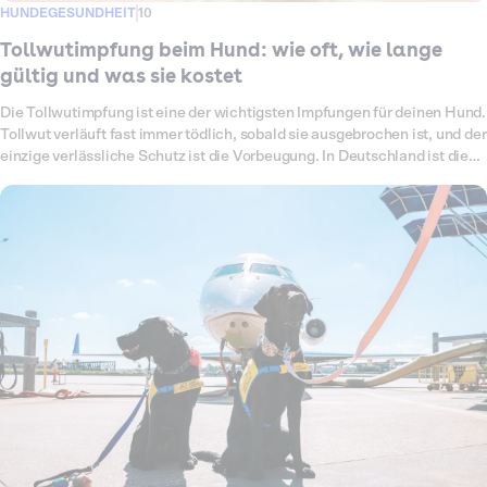
HUNDEGESUNDHEIT
10
Tollwutimpfung beim Hund: wie oft, wie lange
gültig und was sie kostet
Die Tollwutimpfung ist eine der wichtigsten Impfungen für deinen Hund.
Tollwut verläuft fast immer tödlich, sobald sie ausgebrochen ist, und der
einzige verlässliche Schutz ist die Vorbeugung. In Deutschland ist die
Impfung zwar keine Pflicht, für Reisen ins Ausland aber sehr wohl. In
diesem Ratgeber erfährst du, ob dein Hund die Impfung braucht, wie oft
sie aufgefrischt wird, wie lange sie gilt, was sie kostet und welche
Nebenwirkungen möglich sind. Außerdem zeigen wir, worauf du bei
Reisen achten musst.